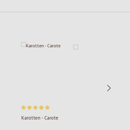
Valutazione media di 5 su 5 stelle
Karotten - Carote