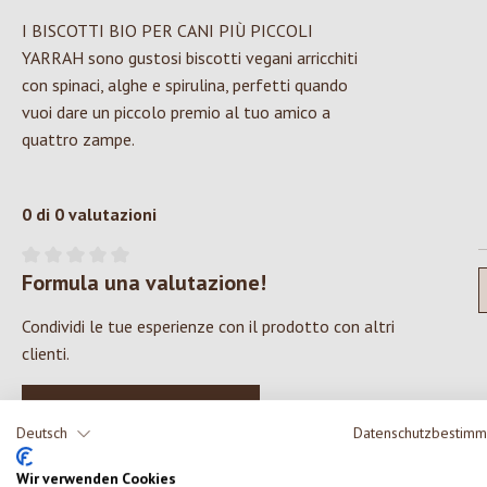
I BISCOTTI BIO PER CANI PIÙ PICCOLI
YARRAH sono gustosi biscotti vegani arricchiti
con spinaci, alghe e spirulina, perfetti quando
vuoi dare un piccolo premio al tuo amico a
quattro zampe.
0 di 0 valutazioni
Formula una valutazione!
Valutazione media di 0 su 5 stelle
Condividi le tue esperienze con il prodotto con altri
clienti.
SCRIVERE UNA RECENSIONE
Deutsch
Datenschutzbestim
Wir verwenden Cookies