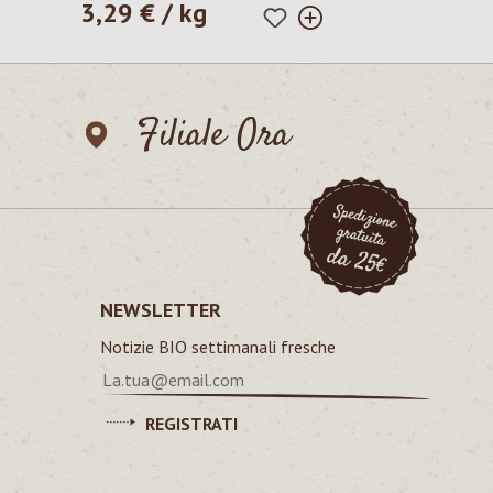
3,29 € / kg
Prezzo normale:
Filiale Ora
NEWSLETTER
Notizie BIO settimanali fresche
REGISTRATI