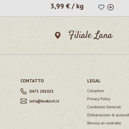
3,99 € / kg
Prezzo normale:
Filiale Lana
CONTATTO
LEGAL
Colophon
0473 201023
Privacy Policy
info@biokistl.it
Condizioni Generali
Dichiarazione di accessib
Revoca un contratto