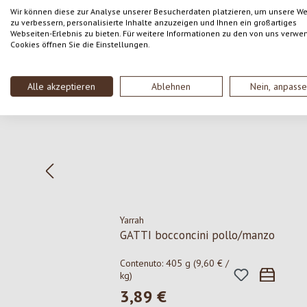
Wir können diese zur Analyse unserer Besucherdaten platzieren, um unsere W
zu verbessern, personalisierte Inhalte anzuzeigen und Ihnen ein großartiges
Webseiten-Erlebnis zu bieten. Für weitere Informationen zu den von uns verwe
Salta la galleria dei prodotti
Cookies öffnen Sie die Einstellungen.
Alle akzeptieren
Ablehnen
Nein, anpass
Yarrah
GATTI bocconcini pollo/manzo
Contenuto:
405 g
(9,60 € /
kg)
3,89 €
Prezzo normale: