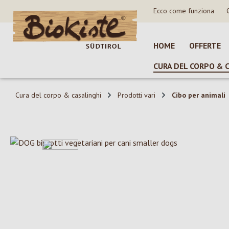
Ecco come funziona
sa al contenuto principale
Salta alla ricerca
Passa alla navigazione principale
HOME
OFFERTE
CURA DEL CORPO & 
Cura del corpo & casalinghi
Prodotti vari
Cibo per animali
Salta la galleria di immagini