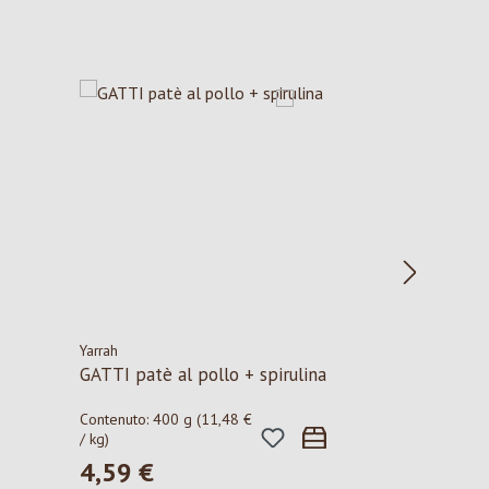
Yarrah
GATTI patè al pollo + spirulina
Contenuto:
400 g
(11,48 €
/ kg)
4,59 €
Prezzo normale: