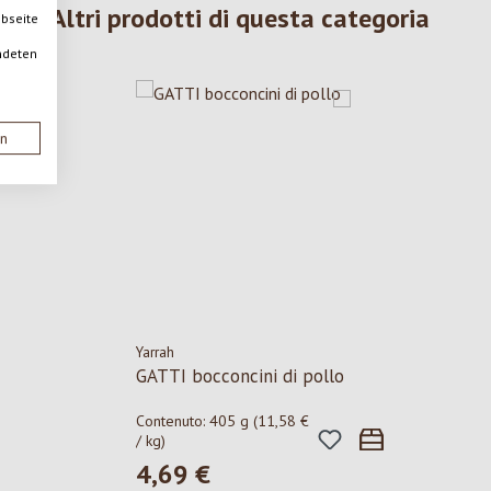
Altri prodotti di questa categoria
ebseite
ndeten
en
Yarrah
GATTI bocconcini di pollo
Contenuto:
405 g
(11,58 €
/ kg)
4,69 €
Prezzo normale: