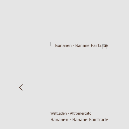
Salta la galleria dei prodotti
Weltladen - Altromercato
Bananen - Banane Fairtrade