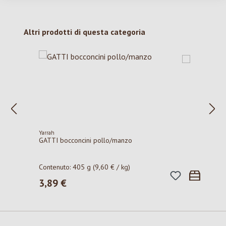
Salta la galleria dei prodotti
Altri prodotti di questa categoria
Yarrah
GATTI bocconcini pollo/manzo
Contenuto:
405 g
(9,60 € / kg)
3,89 €
Prezzo normale: