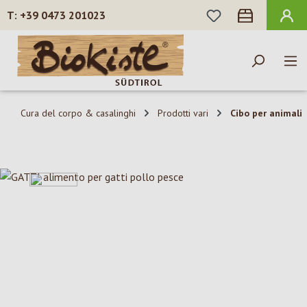
HAI 0 ARTICOLI N
+39 0473 201023
Passa al contenuto principale
Cura del corpo & casalinghi
Prodotti vari
Cibo per animali
Salta la galleria di immagini