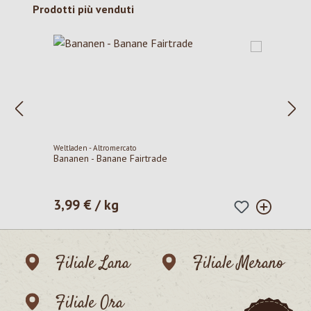
Salta la galleria dei prodotti
Prodotti più venduti
Weltladen - Altromercato
Bananen - Banane Fairtrade
3,99 € / kg
Prezzo normale:
Filiale Lana
Filiale Merano
Filiale Ora