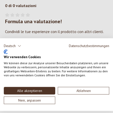
0 di 0 valutazioni
Formula una valutazione!
Valutazione media di 0 su 5 stelle
Condividi le tue esperienze con il prodotto con altri clienti.
SCRIVERE UNA RECENSIONE
Deutsch
Datenschutzbestimmungen
Wir verwenden Cookies
Visualizza le valutazioni solo nella lingua corrente.
Wir können diese zur Analyse unserer Besucherdaten platzieren, um unsere
Webseite zu verbessern, personalisierte Inhalte anzuzeigen und Ihnen ein
großartiges Webseiten-Erlebnis zu bieten. Für weitere Informationen zu den
von uns verwendeten Cookies öffnen Sie die Einstellungen.
Nessuna recensione trovata Condividi le tue opinioni
con gli altri.
Alle akzeptieren
Ablehnen
Nein, anpassen