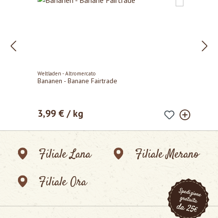
Weltladen - Altromercato
Bananen - Banane Fairtrade
3,99 € / kg
Prezzo normale:
Filiale Lana
Filiale Merano
Filiale Ora