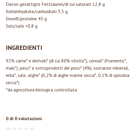
Davon gesättigte Fettsäuren/di cui saturati 12,8 g
Kohlenhydrate/carboidrati 3,5 g
Eiweiß/proteine 43 g
Salz/sale <0,8 g
INGREDIENTI
92% carne* e derivati* (di cui 80% vitello*), cereali* (frumento*,
mais*), pesci* e sottoprodotti dei pesci* (4%), sostanze minerali,
erba*, sale, alghe* (0,2% di alghe marine secca*, 0,1% di spirulina
secca*)
*da agricoltura biologica controllata.
0 di 0 valutazioni