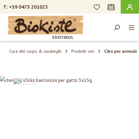
HAI 0 ARTICOLI N
+39 0473 201023
Passa al contenuto principale
Cura del corpo & casalinghi
Prodotti vari
Cibo per animali
Salta la galleria di immagini