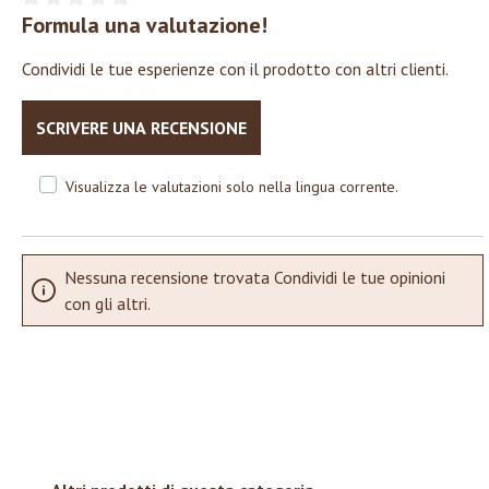
Formula una valutazione!
Valutazione media di 0 su 5 stelle
Condividi le tue esperienze con il prodotto con altri clienti.
SCRIVERE UNA RECENSIONE
Visualizza le valutazioni solo nella lingua corrente.
Nessuna recensione trovata Condividi le tue opinioni
con gli altri.