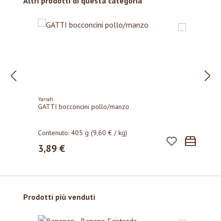
Salta la galleria dei prodotti
Altri prodotti di questa categoria
Yarrah
GATTI bocconcini pollo/manzo
Contenuto:
405 g
(9,60 € / kg)
3,89 €
Prezzo normale:
Salta la galleria dei prodotti
Prodotti più venduti