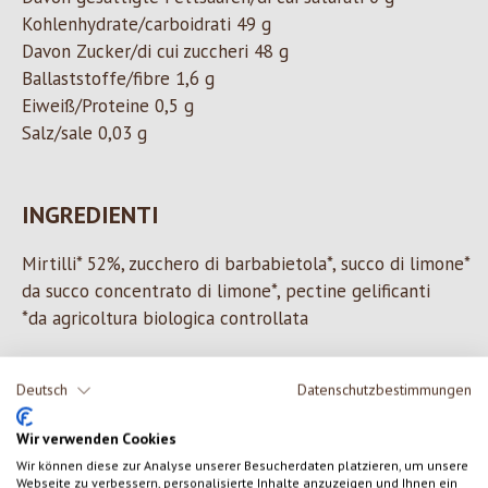
Kohlenhydrate/carboidrati 49 g
Davon Zucker/di cui zuccheri 48 g
Ballaststoffe/fibre 1,6 g
Eiweiß/Proteine 0,5 g
Salz/sale 0,03 g
INGREDIENTI
Mirtilli* 52%, zucchero di barbabietola*, succo di limone*
da succo concentrato di limone*, pectine gelificanti
*da agricoltura biologica controllata
Deutsch
Datenschutzbestimmungen
0 di 0 valutazioni
Wir verwenden Cookies
Wir können diese zur Analyse unserer Besucherdaten platzieren, um unsere
Formula una valutazione!
Valutazione media di 0 su 5 stelle
Webseite zu verbessern, personalisierte Inhalte anzuzeigen und Ihnen ein