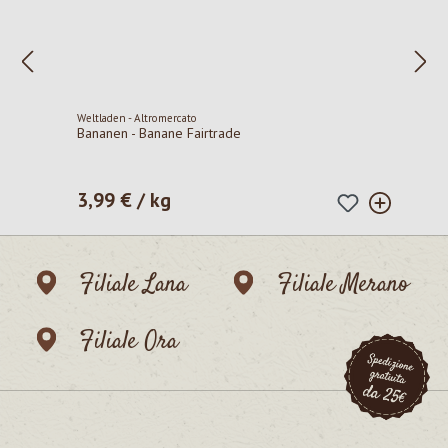
Weltladen - Altromercato
Bananen - Banane Fairtrade
3,99 € / kg
Prezzo normale:
Filiale Lana
Filiale Merano
Filiale Ora