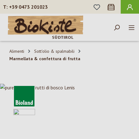
HAI 0 ARTICOLI N
+39 0473 201023
Passa al contenuto principale
Alimenti
Sott'olio & spalmabili
Marmellata & confettura di frutta
Salta la galleria di immagini