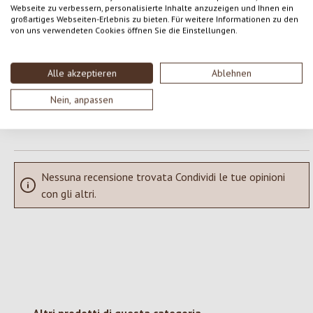
Webseite zu verbessern, personalisierte Inhalte anzuzeigen und Ihnen ein
Formula una valutazione!
Valutazione media di 0 su 5 stelle
großartiges Webseiten-Erlebnis zu bieten. Für weitere Informationen zu den
von uns verwendeten Cookies öffnen Sie die Einstellungen.
Condividi le tue esperienze con il prodotto con altri clienti.
Alle akzeptieren
Ablehnen
SCRIVERE UNA RECENSIONE
Nein, anpassen
Visualizza le valutazioni solo nella lingua corrente.
Nessuna recensione trovata Condividi le tue opinioni
con gli altri.
Salta la galleria dei prodotti