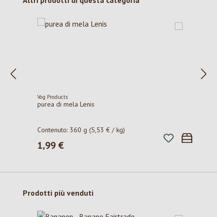
Altri prodotti di questa categoria
Vog Products
purea di mela Lenis
Contenuto:
360 g
(5,53 € / kg)
1,99 €
Prezzo normale:
Salta la galleria dei prodotti
Prodotti più venduti