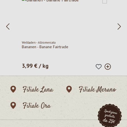
Weltladen - Altromercato
Bananen - Banane Fairtrade
3,99 € / kg
Prezzo normale:
Filiale Lana
Filiale Merano
Filiale Ora