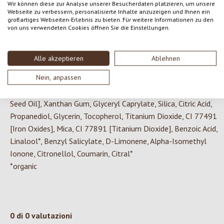
Candelilla Cera, Dicaprylyl Carbonate, Corylus Avellana Seed
Wir können diese zur Analyse unserer Besucherdaten platzieren, um unsere
Webseite zu verbessern, personalisierte Inhalte anzuzeigen und Ihnen ein
Extract [Corylus Avellana (Hazel) Seed Extract], Moringa
großartiges Webseiten-Erlebnis zu bieten. Für weitere Informationen zu den
Oleifera Leaf Extract, Saccharomyces Ferment Filtrate,
von uns verwendeten Cookies öffnen Sie die Einstellungen.
Daemonorops Draco Extract, Cardiospermum Halicacabum
Flower/Leaf/Vine Extract, Tocopheryl Acetate, Saccharomyces
Alle akzeptieren
Ablehnen
Ferment Lysate Filtrate, Echium Plantagineum Seed Oil,
Nein, anpassen
Octyldecanol, Colloidal Gold, Acetyl Heptapeptide-9,
Helianthus Annuus Seed Oil [Helianthus Annuus (Sunflower)
Seed Oil], Xanthan Gum, Glyceryl Caprylate, Silica, Citric Acid,
Propanediol, Glycerin, Tocopherol, Titanium Dioxide, CI 77491
[Iron Oxides], Mica, CI 77891 [Titanium Dioxide], Benzoic Acid,
Linalool*, Benzyl Salicylate, D-Limonene, Alpha-Isomethyl
Ionone, Citronellol, Coumarin, Citral*
*organic
0 di 0 valutazioni