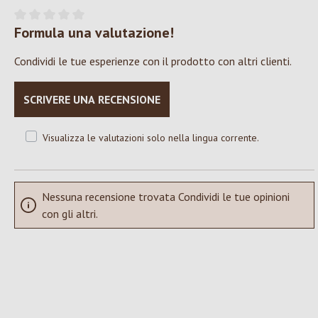
Formula una valutazione!
Valutazione media di 0 su 5 stelle
Condividi le tue esperienze con il prodotto con altri clienti.
SCRIVERE UNA RECENSIONE
Visualizza le valutazioni solo nella lingua corrente.
Nessuna recensione trovata Condividi le tue opinioni
con gli altri.