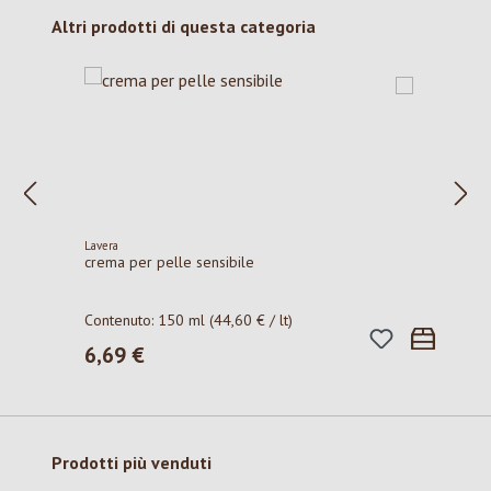
Salta la galleria dei prodotti
Altri prodotti di questa categoria
Lavera
crema per pelle sensibile
Contenuto:
150 ml
(44,60 € / lt)
6,69 €
Prezzo normale:
Salta la galleria dei prodotti
Prodotti più venduti