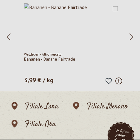
Weltladen - Altromercato
Bananen - Banane Fairtrade
3,99 € / kg
Prezzo normale:
Filiale Lana
Filiale Merano
Filiale Ora