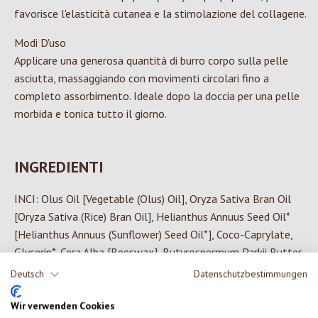
favorisce l'elasticità cutanea e la stimolazione del collagene.
Modi D'uso
Applicare una generosa quantità di burro corpo sulla pelle
asciutta, massaggiando con movimenti circolari fino a
completo assorbimento. Ideale dopo la doccia per una pelle
morbida e tonica tutto il giorno.
INGREDIENTI
INCI: Olus Oil [Vegetable (Olus) Oil], Oryza Sativa Bran Oil
[Oryza Sativa (Rice) Bran Oil], Helianthus Annuus Seed Oil*
[Helianthus Annuus (Sunflower) Seed Oil*], Coco-Caprylate,
Glycerin*, Cera Alba [Beeswax], Butyrospermum Parkii Butter
[Butyrospermum Parkii (Shea) Butter], Aqua [Water],
Deutsch
Datenschutzbestimmungen
Hydrogenated Vegetable Oil, Parfum [Fragrance], Ricinus
Communis Seed Oil*[Ricinus Communis (Castor) Seed Oil*],
Wir verwenden Cookies