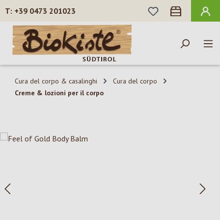
HAI 0 ARTICOLI N
+39 0473 201023
Passa al contenuto principale
Cura del corpo & casalinghi
Cura del corpo
Creme & lozioni per il corpo
Salta la galleria di immagini