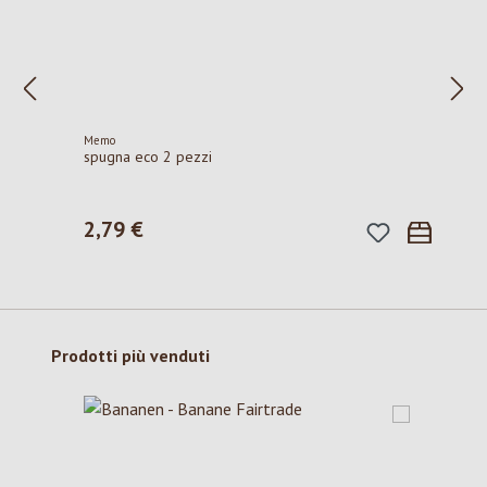
Memo
spugna eco 2 pezzi
2,79 €
Prezzo normale:
Salta la galleria dei prodotti
Prodotti più venduti