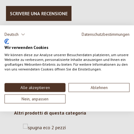
SCRIVERE UNA RECENSIONE
Visualizza le valutazioni solo nella lingua corrente.
Deutsch
Datenschutzbestimmungen
Wir verwenden Cookies
Nessuna recensione trovata Condividi le tue opinioni
Wir können diese zur Analyse unserer Besucherdaten platzieren, um unsere
Webseite zu verbessern, personalisierte Inhalte anzuzeigen und Ihnen ein
con gli altri.
großartiges Webseiten-Erlebnis zu bieten. Für weitere Informationen zu den
von uns verwendeten Cookies öffnen Sie die Einstellungen.
Alle akzeptieren
Ablehnen
Nein, anpassen
Salta la galleria dei prodotti
Altri prodotti di questa categoria