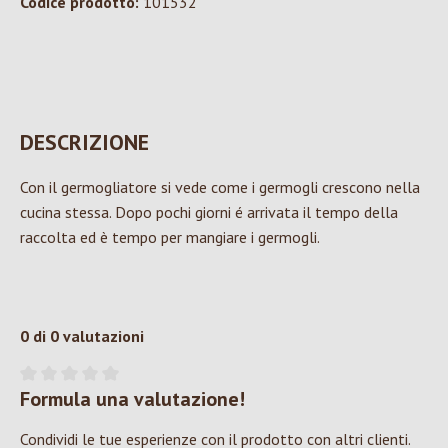
Codice prodotto:
101532
DESCRIZIONE
Con il germogliatore si vede come i germogli crescono nella
cucina stessa. Dopo pochi giorni é arrivata il tempo della
raccolta ed è tempo per mangiare i germogli.
0 di 0 valutazioni
Formula una valutazione!
Valutazione media di 0 su 5 stelle
Condividi le tue esperienze con il prodotto con altri clienti.