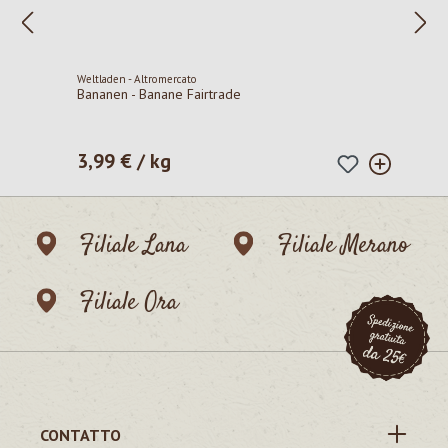
Weltladen - Altromercato
Bananen - Banane Fairtrade
3,99 € / kg
Prezzo normale:
Filiale Lana
Filiale Merano
Filiale Ora
CONTATTO