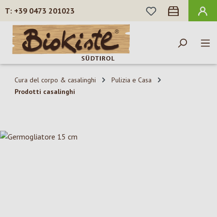
HAI 0 ARTICOLI N
+39 0473 201023
Passa al contenuto principale
Cura del corpo & casalinghi
Pulizia e Casa
Prodotti casalinghi
Salta la galleria di immagini