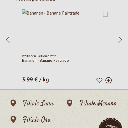
Weltladen - Altromercato
Bananen - Banane Fairtrade
3,99 € / kg
Prezzo normale:
Filiale Lana
Filiale Merano
Filiale Ora