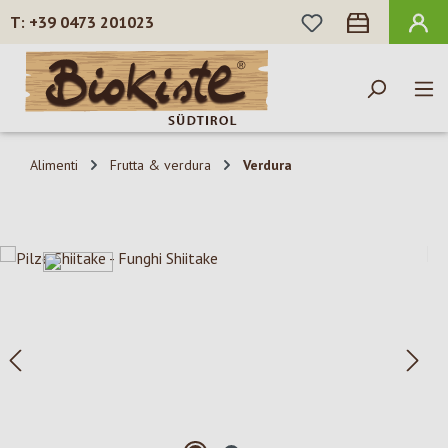
HAI 0 ARTICOLI N
+39 0473 201023
Passa al contenuto principale
Alimenti
Frutta & verdura
Verdura
Salta la galleria di immagini