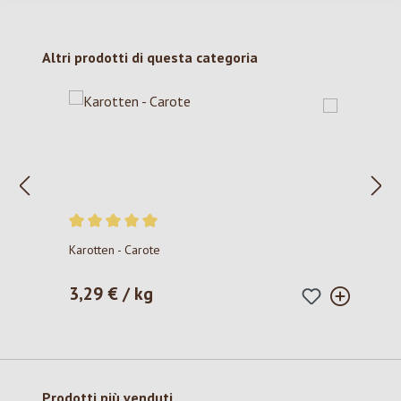
Salta la galleria dei prodotti
Altri prodotti di questa categoria
Valutazione media di 5 su 5 stelle
Karotten - Carote
3,29 € / kg
Prezzo normale:
Salta la galleria dei prodotti
Prodotti più venduti