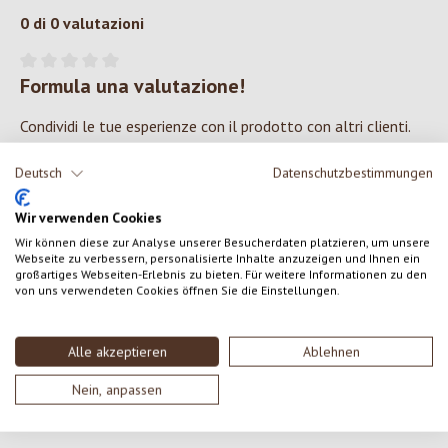
0 di 0 valutazioni
Formula una valutazione!
Valutazione media di 0 su 5 stelle
Condividi le tue esperienze con il prodotto con altri clienti.
Deutsch
Datenschutzbestimmungen
SCRIVERE UNA RECENSIONE
Wir verwenden Cookies
Visualizza le valutazioni solo nella lingua corrente.
Wir können diese zur Analyse unserer Besucherdaten platzieren, um unsere
Webseite zu verbessern, personalisierte Inhalte anzuzeigen und Ihnen ein
großartiges Webseiten-Erlebnis zu bieten. Für weitere Informationen zu den
von uns verwendeten Cookies öffnen Sie die Einstellungen.
Nessuna recensione trovata Condividi le tue opinioni
con gli altri.
Alle akzeptieren
Ablehnen
Nein, anpassen