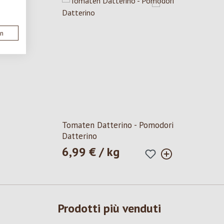
en
Tomaten Datterino - Pomodori
Datterino
6,99 € / kg
Prezzo normale:
Prodotti più venduti