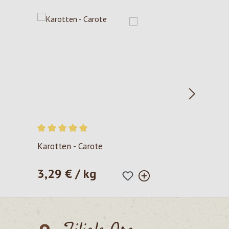
Valutazione media di 5 su 5 stelle
Karotten - Carote
3,29 € / kg
Prezzo normale: