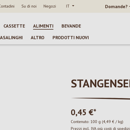
Contadini
Su di noi
Negozi
IT
Domande?
CASSETTE
ALIMENTI
BEVANDE
CASALINGHI
ALTRO
PRODOTTI NUOVI
STANGENSEL
0,45 €*
Contenuto:
100 g
(4,49 € / kg)
Prezzi incl. IVA più costi di spediz