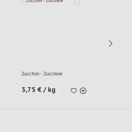
Zucchini - Zucchine
3,75 € / kg
Prezzo normale: