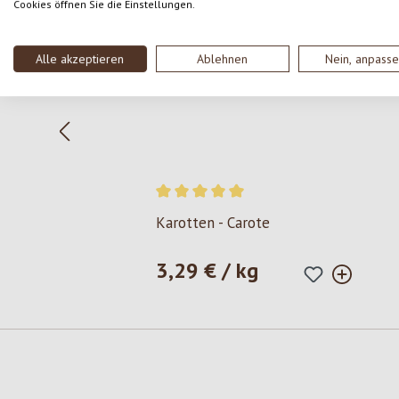
Cookies öffnen Sie die Einstellungen.
Alle akzeptieren
Ablehnen
Nein, anpass
Valutazione media di 5 su 5 stelle
Karotten - Carote
3,29 € / kg
Prezzo normale: