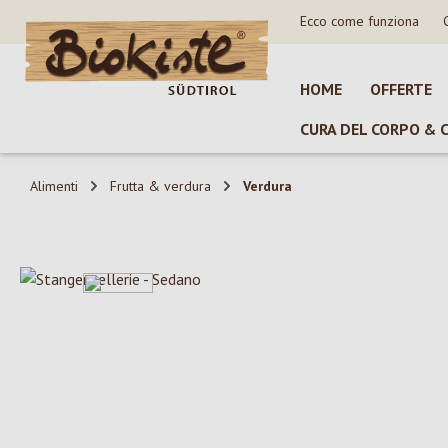
Ecco come funziona
sa al contenuto principale
Salta alla ricerca
Passa alla navigazione principale
HOME
OFFERTE
CURA DEL CORPO & 
Alimenti
Frutta & verdura
Verdura
Salta la galleria di immagini