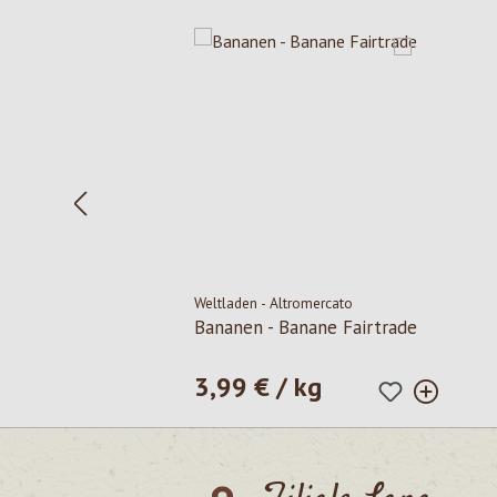
Salta la galleria dei prodotti
Weltladen - Altromercato
Bananen - Banane Fairtrade
3,99 € / kg
Prezzo normale: