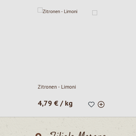
Zitronen - Limoni
4,79 € / kg
Prezzo normale: