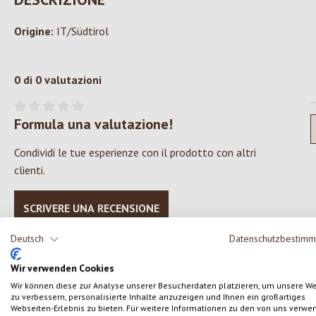
Origine:
IT/Südtirol
0 di 0 valutazioni
Formula una valutazione!
Valutazione media di 0 su 5 stelle
Condividi le tue esperienze con il prodotto con altri
clienti.
SCRIVERE UNA RECENSIONE
Deutsch
Datenschutzbestim
Wir verwenden Cookies
Wir können diese zur Analyse unserer Besucherdaten platzieren, um unsere W
zu verbessern, personalisierte Inhalte anzuzeigen und Ihnen ein großartiges
Salta la galleria dei prodotti
Webseiten-Erlebnis zu bieten. Für weitere Informationen zu den von uns verwe