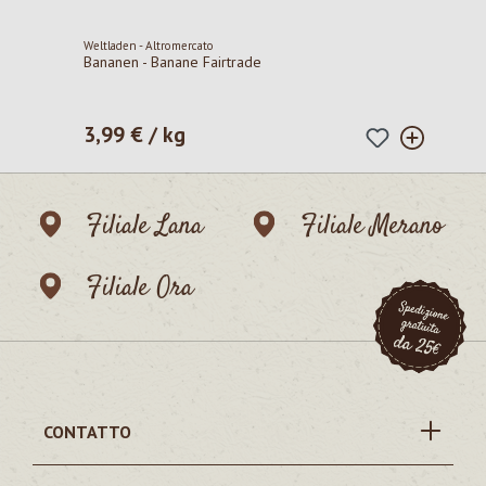
Weltladen - Altromercato
Bananen - Banane Fairtrade
3,99 € / kg
Prezzo normale:
Filiale Lana
Filiale Merano
Filiale Ora
CONTATTO