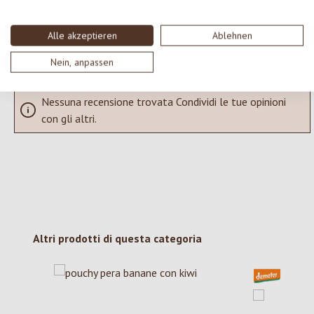
SCRIVERE UNA RECENSIONE
Alle akzeptieren
Ablehnen
Visualizza le valutazioni solo nella lingua corrente.
Nein, anpassen
Nessuna recensione trovata Condividi le tue opinioni
con gli altri.
Salta la galleria dei prodotti
Altri prodotti di questa categoria