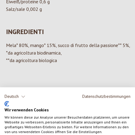
Eiweiß/proteine 0,6 g
Salz/sale 0,002 g
INGREDIENTI
Mela* 80%, mango* 15%, succo di frutto della passione** 5%,
*da agricoltura biodinamica,
**da agricoltura biologica
0 di 0 valutazioni
Deutsch
Datenschutzbestimmungen
Formula una valutazione!
Valutazione media di 0 su 5 stelle
Wir verwenden Cookies
Wir können diese zur Analyse unserer Besucherdaten platzieren, um unsere
Condividi le tue esperienze con il prodotto con altri clienti.
Webseite zu verbessern, personalisierte Inhalte anzuzeigen und Ihnen ein
großartiges Webseiten-Erlebnis zu bieten. Für weitere Informationen zu den
von uns verwendeten Cookies öffnen Sie die Einstellungen.