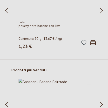
Holle
pouchy pera banane con kiwi
Contenuto:
90 g
(13,67 € / kg)
1,23 €
Prezzo normale:
Salta la galleria dei prodotti
Prodotti più venduti