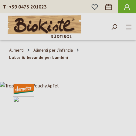
HAI 0 ARTICOLI N
+39 0473 201023
Passa al contenuto principale
Alimenti
Alimenti per l'infanzia
Latte & bevande per bambini
Salta la galleria di immagini