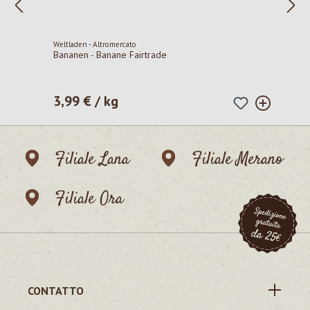
Weltladen - Altromercato
Bananen - Banane Fairtrade
3,99 € / kg
Prezzo normale:
Filiale Lana
Filiale Merano
Filiale Ora
CONTATTO