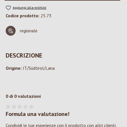
Aggiungi alla wishlist
Codice prodotto:
25.73
regionale
DESCRIZIONE
Origine:
IT/Südtirol/Lana
0 di 0 valutazioni
Formula una valutazione!
Valutazione media di 0 su 5 stelle
Condividi le tue esperienze con il prodotto con altri clienti.