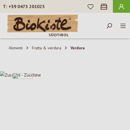
HAI 0 ARTICOLI N
+39 0473 201023
Passa al contenuto principale
Alimenti
Frutta & verdura
Verdura
Salta la galleria di immagini