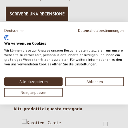
SCRIVERE UNA RECENSIONE
Visualizza le valutazioni solo nella lingua corrente.
Deutsch
Datenschutzbestimmungen
Wir verwenden Cookies
Wir können diese zur Analyse unserer Besucherdaten platzieren, um unsere
Nessuna recensione trovata Condividi le tue opinioni
Webseite zu verbessern, personalisierte Inhalte anzuzeigen und Ihnen ein
con gli altri.
großartiges Webseiten-Erlebnis zu bieten. Für weitere Informationen zu den
von uns verwendeten Cookies öffnen Sie die Einstellungen.
Alle akzeptieren
Ablehnen
Nein, anpassen
Salta la galleria dei prodotti
Altri prodotti di questa categoria