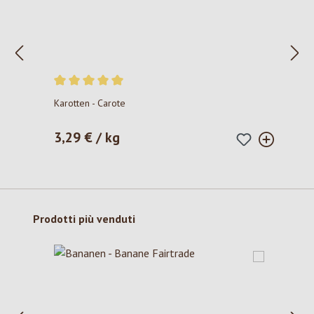
Valutazione media di 5 su 5 stelle
Karotten - Carote
3,29 € / kg
Prezzo normale:
Salta la galleria dei prodotti
Prodotti più venduti