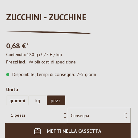
ZUCCHINI - ZUCCHINE
0,68 €*
Contenuto:
180 g
(3,75 € / kg)
Prezzi incl. IVA più costi di spedizione
Disponibile, tempi di consegna: 2-5 giorni
Seleziona
Unitá
grammi
kg
pezzi
METTI NELLA CASSETTA