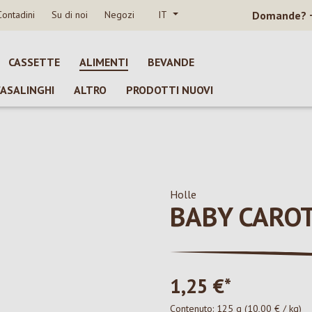
Contadini
Su di noi
Negozi
IT
Domande?
CASSETTE
ALIMENTI
BEVANDE
CASALINGHI
ALTRO
PRODOTTI NUOVI
Holle
BABY CARO
1,25 €*
Contenuto:
125 g
(10,00 € / kg)