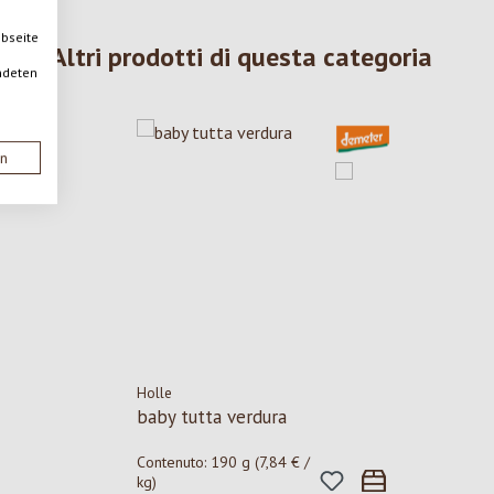
ebseite
Altri prodotti di questa categoria
ndeten
en
Holle
baby tutta verdura
Contenuto:
190 g
(7,84 € /
kg)