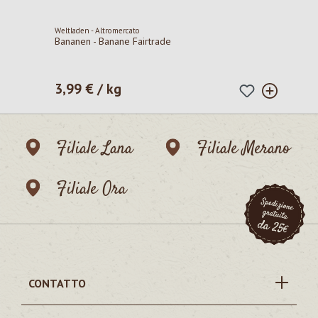
Weltladen - Altromercato
Bananen - Banane Fairtrade
3,99 € / kg
Prezzo normale:
Filiale Lana
Filiale Merano
Filiale Ora
CONTATTO