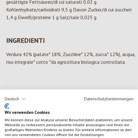
gesättigte Fettsäuren/di cui saturati 0,02 g
Kohlenhydrate/carboidrati 9,5 g Davon Zucker/di cui zuccheri
1,4 g Eiweiß/proteine 1 g Salz/sale 0,025 g
INGREDIENTI
Verdura 42% (patate* 18%, Zucchine* 12%, zucca* 12%), acqua,
riso integrale* cotto *da agricoltura biologica controllata.
0 di 0 valutazioni
Deutsch
Datenschutzbestimmungen
Formula una valutazione!
Valutazione media di 0 su 5 stelle
Wir verwenden Cookies
Wir können diese zur Analyse unserer Besucherdaten platzieren, um unsere
Condividi le tue esperienze con il prodotto con altri clienti.
Webseite zu verbessern, personalisierte Inhalte anzuzeigen und Ihnen ein
großartiges Webseiten-Erlebnis zu bieten. Für weitere Informationen zu den
von uns verwendeten Cookies öffnen Sie die Einstellungen.