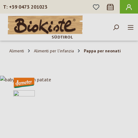
HAI 0 ARTICOLI N
+39 0473 201023
Passa al contenuto principale
Alimenti
Alimenti per l'infanzia
Pappa per neonati
Salta la galleria di immagini