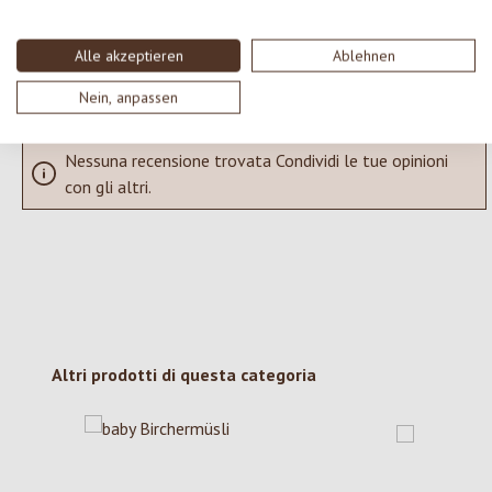
SCRIVERE UNA RECENSIONE
Alle akzeptieren
Ablehnen
Visualizza le valutazioni solo nella lingua corrente.
Nein, anpassen
Nessuna recensione trovata Condividi le tue opinioni
con gli altri.
Salta la galleria dei prodotti
Altri prodotti di questa categoria