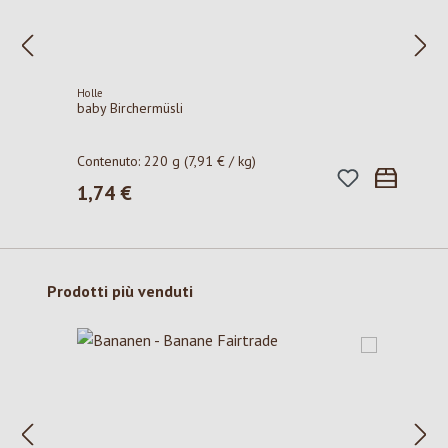
Holle
baby Birchermüsli
Contenuto:
220 g
(7,91 € / kg)
1,74 €
Prezzo normale:
Salta la galleria dei prodotti
Prodotti più venduti