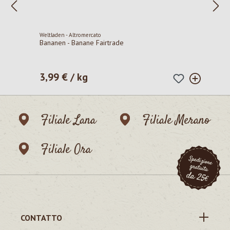
Weltladen - Altromercato
Bananen - Banane Fairtrade
3,99 € / kg
Prezzo normale:
Filiale Lana
Filiale Merano
Filiale Ora
CONTATTO