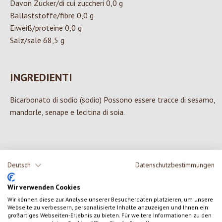
Davon Zucker/di cui zuccheri 0,0 g
Ballaststoffe/fibre 0,0 g
Eiweiß/proteine 0,0 g
Salz/sale 68,5 g
INGREDIENTI
Bicarbonato di sodio (sodio) Possono essere tracce di sesamo,
mandorle, senape e lecitina di soia.
0 di 0 valutazioni
Deutsch
Datenschutzbestimmungen
Wir verwenden Cookies
Formula una valutazione!
Valutazione media di 0 su 5 stelle
Wir können diese zur Analyse unserer Besucherdaten platzieren, um unsere
Webseite zu verbessern, personalisierte Inhalte anzuzeigen und Ihnen ein
Condividi le tue esperienze con il prodotto con altri clienti.
großartiges Webseiten-Erlebnis zu bieten. Für weitere Informationen zu den