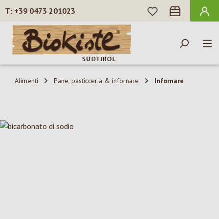
HAI 0 ARTICOLI N
+39 0473 201023
Passa al contenuto principale
Alimenti
Pane, pasticceria & infornare
Infornare
Salta la galleria di immagini