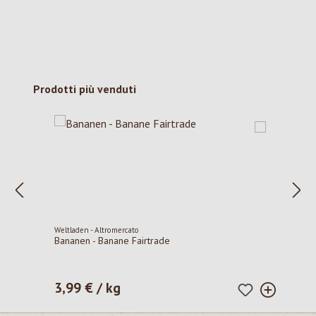
Salta la galleria dei prodotti
Prodotti più venduti
Weltladen - Altromercato
Bananen - Banane Fairtrade
3,99 € / kg
Prezzo normale: