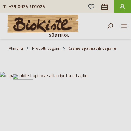
HAI 0 ARTICOLI N
+39 0473 201023
Passa al contenuto principale
Alimenti
Prodotti vegani
Creme spalmabili vegane
Salta la galleria di immagini