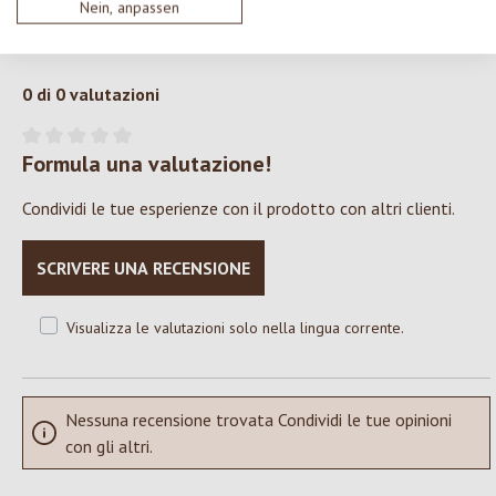
Nein, anpassen
0 di 0 valutazioni
Formula una valutazione!
Valutazione media di 0 su 5 stelle
Condividi le tue esperienze con il prodotto con altri clienti.
SCRIVERE UNA RECENSIONE
Visualizza le valutazioni solo nella lingua corrente.
Nessuna recensione trovata Condividi le tue opinioni
con gli altri.