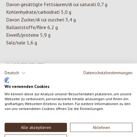
Davon gesättigte Fettsäuren/di cui saturati 0,7 g
Kohlenhydrate/carboidrati 5,0 g
Davon Zucker/di cui zuccheri 3,4 g
Ballaststoffe/fibre 6,2 g
Eiweiß/proteine 5,9 g
Salz/sale 1,6 g
INGREDIENTI
Deutsch
Datenschutzbestimmungen
SEMI DI LUPINO DOLCE* 33 % cotti, acqua, passata di
Wir verwenden Cookies
pomodoro* concentrato singolo, cipolle* 7 %, olio di semi di
girasole*, aceto di brandy*, proteine di fagioli di campo*,
Wir können diese zur Analyse unserer Besucherdaten platzieren, um unsere
Webseite zu verbessern, personalisierte Inhalte anzuzeigen und Ihnen ein
sciroppo d'agave*, aglio* 2 %, cipolle* 2 % essiccate, sale grosso,
großartiges Webseiten-Erlebnis zu bieten. Für weitere Informationen zu den
von uns verwendeten Cookies öffnen Sie die Einstellungen.
succo di limone concentrato*, pepe*, curry* (contiene tra l'altro
senape*), fecola di patate*, pepe di cayenna*
*da agricoltura biologica certificata
Alle akzeptieren
Ablehnen
contiene i seguenti ingredienti allergenici: senape, lupino