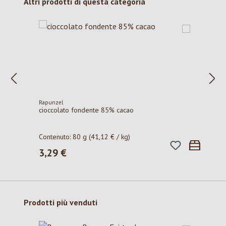
Salta la galleria dei prodotti
Altri prodotti di questa categoria
Rapunzel
cioccolato fondente 85% cacao
Contenuto:
80 g
(41,12 € / kg)
3,29 €
Prezzo normale:
Salta la galleria dei prodotti
Prodotti più venduti