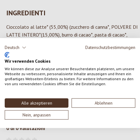
INGREDIENTI
Cioccolato al latte* (55,00%) (zucchero di canna*, POLVERE DI
LATTE INTERO*(15,00%), burro di cacao*, pasta di cacao*,
emulsionante lecitina di girasole*, vaniglia bourbon*), ripieno*
Deutsch
Datenschutzbestimmungen
(45,00%) (zucchero di canna*, burro di cacao*, POLVERE DI
YOGHURT scremata*(7,00%), POLVERE DI LATTE INTERO*
Wir verwenden Cookies
(6,00%), GRASSO DI BURRO*, emulsionante: lecitina di
Wir können diese zur Analyse unserer Besucherdaten platzieren, um unsere
girasole*), frutti di bosco in polvere* (1,00%) (fragole*,
Webseite zu verbessern, personalisierte Inhalte anzuzeigen und Ihnen ein
großartiges Webseiten-Erlebnis zu bieten. Für weitere Informationen zu den
amarene*, lamponi*, mirtilli*)
von uns verwendeten Cookies öffnen Sie die Einstellungen.
Contiene i seguenti ingredienti allergenici: Latte
*da produzione biologica certificata
Alle akzeptieren
Ablehnen
Nein, anpassen
0 di 0 valutazioni