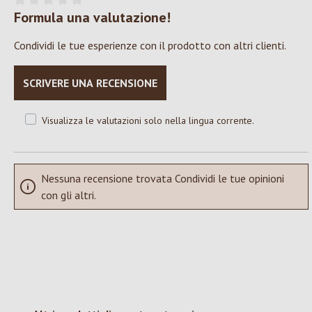
Formula una valutazione!
Valutazione media di 0 su 5 stelle
Condividi le tue esperienze con il prodotto con altri clienti.
SCRIVERE UNA RECENSIONE
Visualizza le valutazioni solo nella lingua corrente.
Nessuna recensione trovata Condividi le tue opinioni
con gli altri.