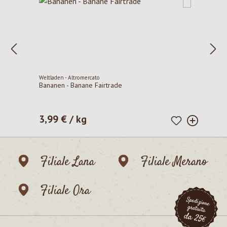
Weltladen - Altromercato
Bananen - Banane Fairtrade
3,99 € / kg
Prezzo normale:
Filiale Lana
Filiale Merano
Filiale Ora