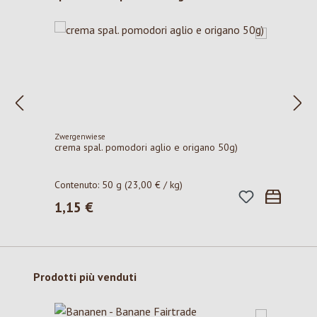
Zwergenwiese
crema spal. pomodori aglio e origano 50g)
Contenuto:
50 g
(23,00 € / kg)
1,15 €
Prezzo normale:
Salta la galleria dei prodotti
Prodotti più venduti