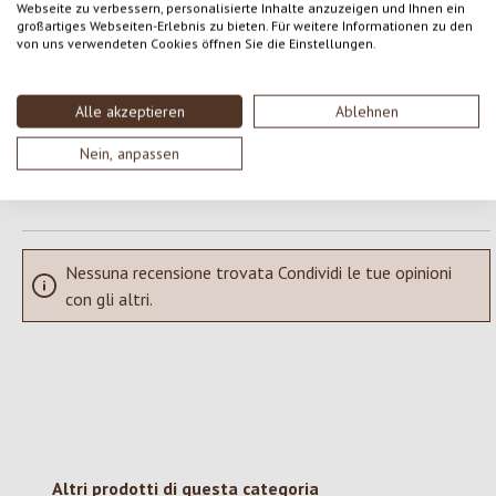
Webseite zu verbessern, personalisierte Inhalte anzuzeigen und Ihnen ein
Formula una valutazione!
Valutazione media di 0 su 5 stelle
großartiges Webseiten-Erlebnis zu bieten. Für weitere Informationen zu den
von uns verwendeten Cookies öffnen Sie die Einstellungen.
Condividi le tue esperienze con il prodotto con altri clienti.
Alle akzeptieren
Ablehnen
SCRIVERE UNA RECENSIONE
Nein, anpassen
Visualizza le valutazioni solo nella lingua corrente.
Nessuna recensione trovata Condividi le tue opinioni
con gli altri.
Salta la galleria dei prodotti
Altri prodotti di questa categoria