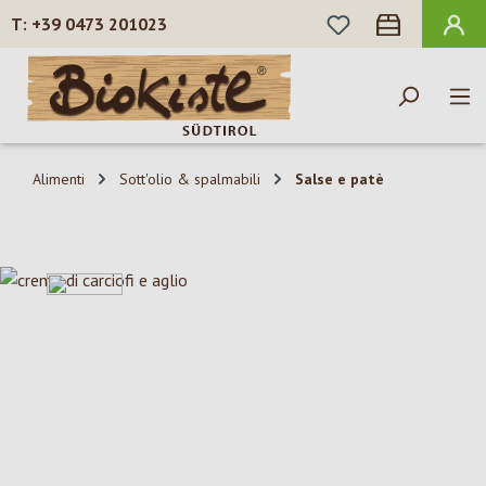
HAI 0 ARTICOLI N
+39 0473 201023
Passa al contenuto principale
Alimenti
Sott'olio & spalmabili
Salse e patè
Salta la galleria di immagini