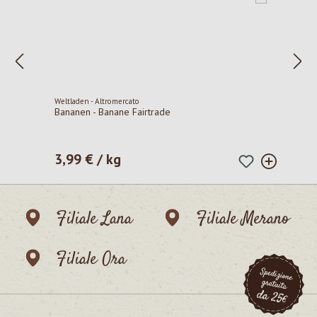
Weltladen - Altromercato
Bananen - Banane Fairtrade
3,99 € / kg
Prezzo normale:
Filiale Lana
Filiale Merano
Filiale Ora