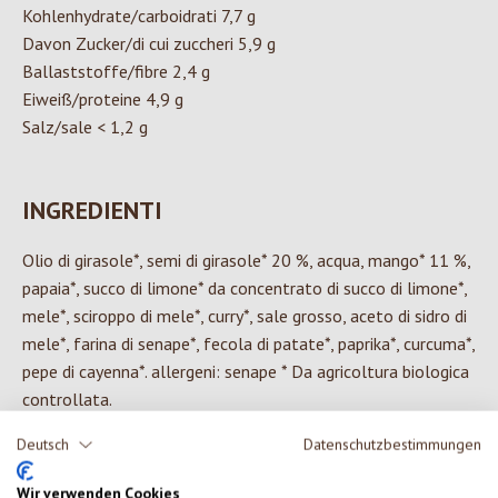
Kohlenhydrate/carboidrati 7,7 g
Davon Zucker/di cui zuccheri 5,9 g
Ballaststoffe/fibre 2,4 g
Eiweiß/proteine 4,9 g
Salz/sale < 1,2 g
INGREDIENTI
Olio di girasole*, semi di girasole* 20 %, acqua, mango* 11 %,
papaia*, succo di limone* da concentrato di succo di limone*,
mele*, sciroppo di mele*, curry*, sale grosso, aceto di sidro di
mele*, farina di senape*, fecola di patate*, paprika*, curcuma*,
pepe di cayenna*. allergeni: senape * Da agricoltura biologica
controllata.
Deutsch
Datenschutzbestimmungen
Wir verwenden Cookies