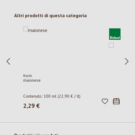
Salta la galleria dei prodotti
Altri prodotti di questa categoria
Byodo
maionese
Contenuto:
100 ml
(22,90 € / lt)
2,29 €
Prezzo normale: