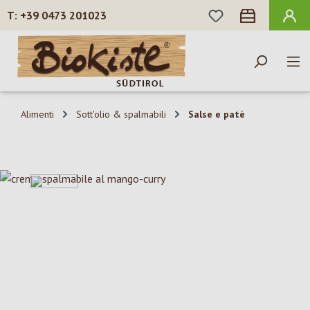
HAI 0 ARTICOLI N
+39 0473 201023
Passa al contenuto principale
Alimenti
Sott'olio & spalmabili
Salse e patè
Salta la galleria di immagini