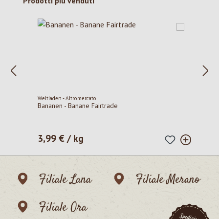
Salta la galleria dei prodotti
Prodotti più venduti
Weltladen - Altromercato
Bananen - Banane Fairtrade
3,99 € / kg
Prezzo normale:
Filiale Lana
Filiale Merano
Filiale Ora