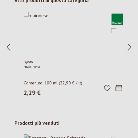
Salta la galleria dei prodotti
Altri prodotti di questa categoria
Byodo
maionese
Contenuto:
100 ml
(22,90 € / lt)
2,29 €
Prezzo normale:
Salta la galleria dei prodotti
Prodotti più venduti