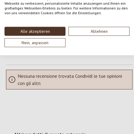
Webseite zu verbessern, personalisierte Inhalte anzuzeigen und Ihnen ein
Formula una valutazione!
Valutazione media di 0 su 5 stelle
großartiges Webseiten-Erlebnis zu bieten. Für weitere Informationen zu den
von uns verwendeten Cookies öffnen Sie die Einstellungen.
Condividi le tue esperienze con il prodotto con altri clienti.
Alle akzeptieren
Ablehnen
SCRIVERE UNA RECENSIONE
Nein, anpassen
Visualizza le valutazioni solo nella lingua corrente.
Nessuna recensione trovata Condividi le tue opinioni
con gli altri.