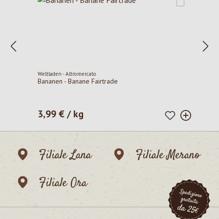
Weltladen - Altromercato
Bananen - Banane Fairtrade
3,99 € / kg
Prezzo normale:
Filiale Lana
Filiale Merano
Filiale Ora