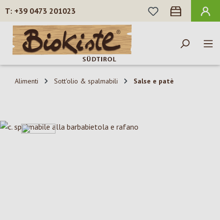
HAI 0 ARTICOLI N
+39 0473 201023
Passa al contenuto principale
Alimenti
Sott'olio & spalmabili
Salse e patè
Salta la galleria di immagini