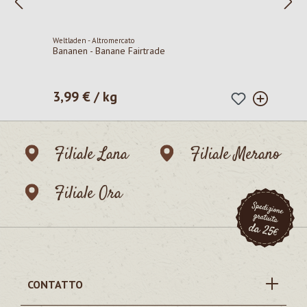
Weltladen - Altromercato
Bananen - Banane Fairtrade
3,99 € / kg
Prezzo normale:
Filiale Lana
Filiale Merano
Filiale Ora
CONTATTO