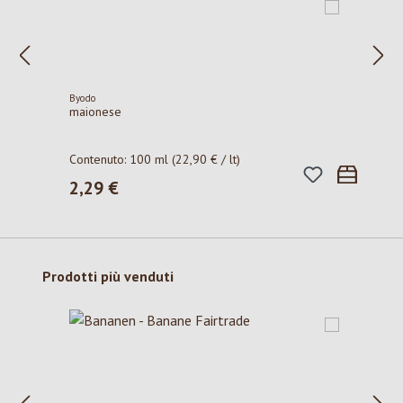
Byodo
maionese
Contenuto:
100 ml
(22,90 € / lt)
2,29 €
Prezzo normale:
Salta la galleria dei prodotti
Prodotti più venduti