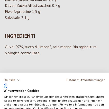
Davon Zucker/di cui zuccheri 0,7 g
Eiweiß/proteine 1,5 g
Salz/sale 2,1 g
INGREDIENTI
Olive* 97%, succo di limone*, sale marino *da agricoltura
biologica controllata.
0 di 0 valutazioni
Deutsch
Datenschutzbestimmungen
Wir verwenden Cookies
Formula una valutazione!
Valutazione media di 0 su 5 stelle
Wir können diese zur Analyse unserer Besucherdaten platzieren, um unsere
Webseite zu verbessern, personalisierte Inhalte anzuzeigen und Ihnen ein
Condividi le tue esperienze con il prodotto con altri clienti.
großartiges Webseiten-Erlebnis zu bieten. Für weitere Informationen zu den
von uns verwendeten Cookies öffnen Sie die Einstellungen.