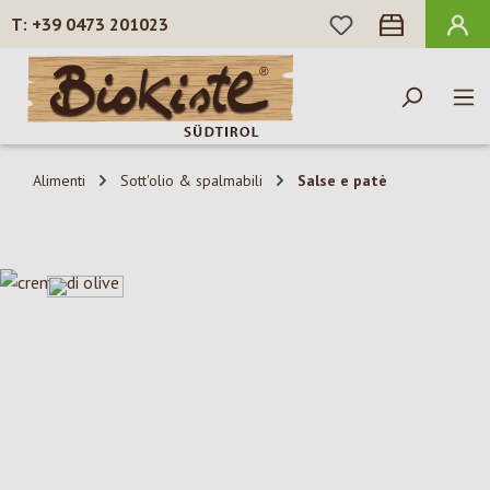
HAI 0 ARTICOLI N
+39 0473 201023
Passa al contenuto principale
Alimenti
Sott'olio & spalmabili
Salse e patè
Salta la galleria di immagini