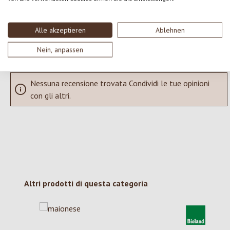
SCRIVERE UNA RECENSIONE
Alle akzeptieren
Ablehnen
Visualizza le valutazioni solo nella lingua corrente.
Nein, anpassen
Nessuna recensione trovata Condividi le tue opinioni
con gli altri.
Salta la galleria dei prodotti
Altri prodotti di questa categoria