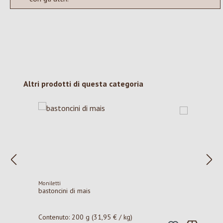
Salta la galleria dei prodotti
Altri prodotti di questa categoria
Moniletti
bastoncini di mais
Contenuto:
200 g
(31,95 € / kg)