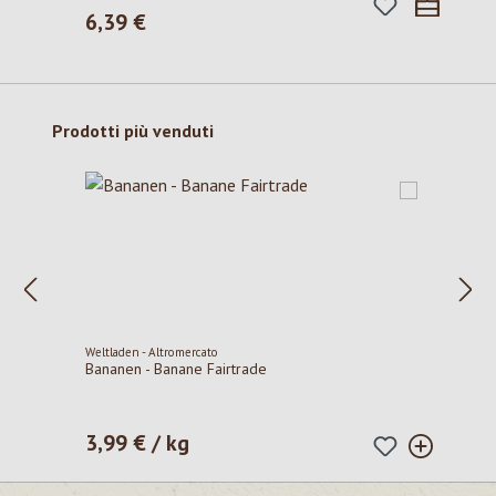
6,39 €
Prezzo normale:
Salta la galleria dei prodotti
Prodotti più venduti
Weltladen - Altromercato
Bananen - Banane Fairtrade
3,99 € / kg
Prezzo normale: