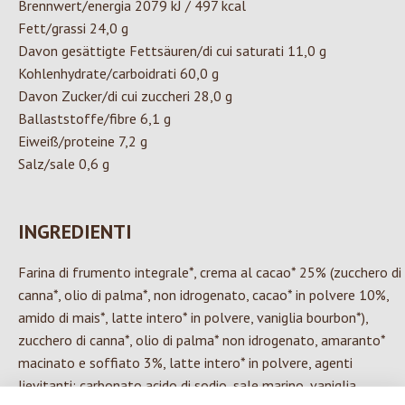
Brennwert/energia 2079 kJ / 497 kcal
Fett/grassi 24,0 g
Davon gesättigte Fettsäuren/di cui saturati 11,0 g
Kohlenhydrate/carboidrati 60,0 g
Davon Zucker/di cui zuccheri 28,0 g
Ballaststoffe/fibre 6,1 g
Eiweiß/proteine 7,2 g
Salz/sale 0,6 g
INGREDIENTI
Farina di frumento integrale*, crema al cacao* 25% (zucchero di
canna*, olio di palma*, non idrogenato, cacao* in polvere 10%,
amido di mais*, latte intero* in polvere, vaniglia bourbon*),
zucchero di canna*, olio di palma* non idrogenato, amaranto*
macinato e soffiato 3%, latte intero* in polvere, agenti
lievitanti: carbonato acido di sodio, sale marino, vaniglia