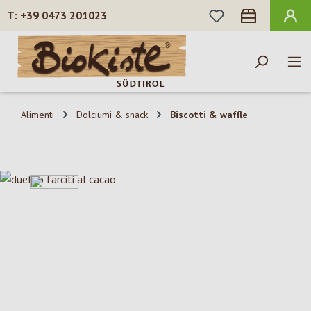
HAI 0 ARTICOLI N
+39 0473 201023
Passa al contenuto principale
Alimenti
Dolciumi & snack
Biscotti & waffle
Salta la galleria di immagini