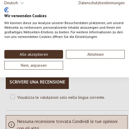
bourbon* *da agricoltura biologica controllata. Può contenere
Deutsch
Datenschutzbestimmungen
tracce di frutta a guscio, uova, soia, sesamo.
Wir verwenden Cookies
Wir können diese zur Analyse unserer Besucherdaten platzieren, um unsere
Webseite zu verbessern, personalisierte Inhalte anzuzeigen und Ihnen ein
großartiges Webseiten-Erlebnis zu bieten. Für weitere Informationen zu den
0 di 0 valutazioni
von uns verwendeten Cookies öffnen Sie die Einstellungen.
Formula una valutazione!
Valutazione media di 0 su 5 stelle
Alle akzeptieren
Ablehnen
Nein, anpassen
Condividi le tue esperienze con il prodotto con altri clienti.
SCRIVERE UNA RECENSIONE
Visualizza le valutazioni solo nella lingua corrente.
Nessuna recensione trovata Condividi le tue opinioni
con gli altri.