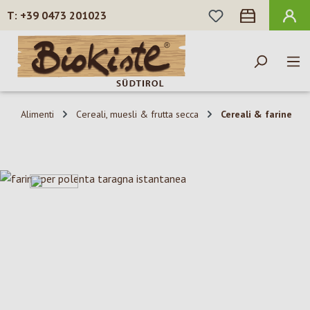
HAI 0 ARTICOLI N
+39 0473 201023
Passa al contenuto principale
Alimenti
Cereali, muesli & frutta secca
Cereali & farine
Salta la galleria di immagini