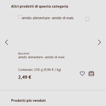
Salta la galleria dei prodotti
Altri prodotti di questa categoria
Bauckhof
amido alimentare -amido di mais
Contenuto:
250 g
(9,96 € / kg)
2,49 €
Prezzo normale:
Salta la galleria dei prodotti
Prodotti più venduti