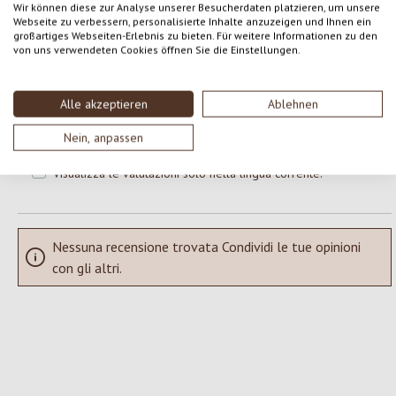
Wir können diese zur Analyse unserer Besucherdaten platzieren, um unsere
Webseite zu verbessern, personalisierte Inhalte anzuzeigen und Ihnen ein
großartiges Webseiten-Erlebnis zu bieten. Für weitere Informationen zu den
Formula una valutazione!
Valutazione media di 0 su 5 stelle
von uns verwendeten Cookies öffnen Sie die Einstellungen.
Condividi le tue esperienze con il prodotto con altri clienti.
Alle akzeptieren
Ablehnen
SCRIVERE UNA RECENSIONE
Nein, anpassen
Visualizza le valutazioni solo nella lingua corrente.
Nessuna recensione trovata Condividi le tue opinioni
con gli altri.