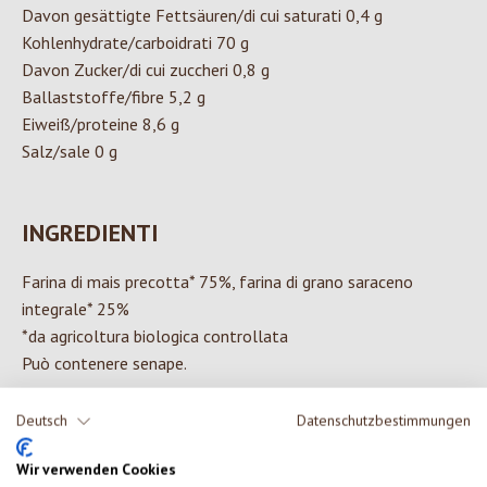
Davon gesättigte Fettsäuren/di cui saturati 0,4 g
Kohlenhydrate/carboidrati 70 g
Davon Zucker/di cui zuccheri 0,8 g
Ballaststoffe/fibre 5,2 g
Eiweiß/proteine 8,6 g
Salz/sale 0 g
INGREDIENTI
Farina di mais precotta* 75%, farina di grano saraceno
integrale* 25%
*da agricoltura biologica controllata
Può contenere senape.
Deutsch
Datenschutzbestimmungen
Wir verwenden Cookies
0 di 0 valutazioni