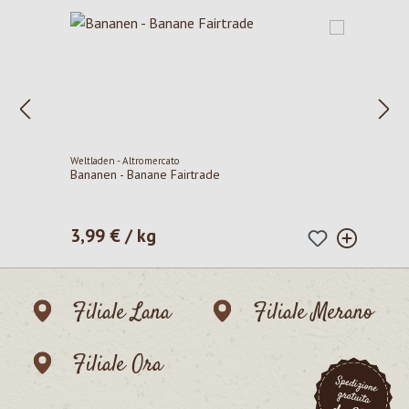
Weltladen - Altromercato
Bananen - Banane Fairtrade
3,99 € / kg
Prezzo normale:
Filiale Lana
Filiale Merano
Filiale Ora