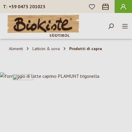
HAI 0 ARTICOLI N
+39 0473 201023
Passa al contenuto principale
Alimenti
Latticini & uova
Prodotti di capra
Salta la galleria di immagini