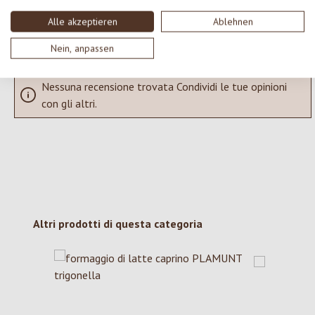
Alle akzeptieren
Ablehnen
Visualizza le valutazioni solo nella lingua corrente.
Nein, anpassen
Nessuna recensione trovata Condividi le tue opinioni
con gli altri.
Salta la galleria dei prodotti
Altri prodotti di questa categoria