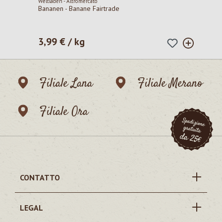
Weltladen - Altromercato
Bananen - Banane Fairtrade
3,99 € / kg
Prezzo normale:
Filiale Lana
Filiale Merano
Filiale Ora
CONTATTO
LEGAL