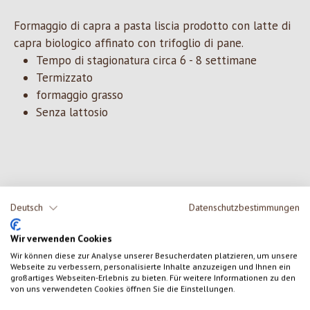
Formaggio di capra a pasta liscia prodotto con latte di
capra biologico affinato con trifoglio di pane.
Tempo di stagionatura circa 6 - 8 settimane
Termizzato
formaggio grasso
Senza lattosio
0 di 0 valutazioni
Deutsch
Datenschutzbestimmungen
Formula una valutazione!
Valutazione media di 0 su 5 stelle
Wir verwenden Cookies
Wir können diese zur Analyse unserer Besucherdaten platzieren, um unsere
Condividi le tue esperienze con il prodotto con altri clienti.
Webseite zu verbessern, personalisierte Inhalte anzuzeigen und Ihnen ein
großartiges Webseiten-Erlebnis zu bieten. Für weitere Informationen zu den
von uns verwendeten Cookies öffnen Sie die Einstellungen.
SCRIVERE UNA RECENSIONE