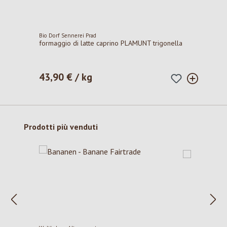
Bio Dorf Sennerei Prad
formaggio di latte caprino PLAMUNT trigonella
43,90 € / kg
Prezzo normale:
Salta la galleria dei prodotti
Prodotti più venduti