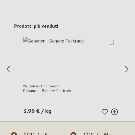
Salta la galleria dei prodotti
Prodotti più venduti
Weltladen - Altromercato
Bananen - Banane Fairtrade
3,99 € / kg
Prezzo normale: