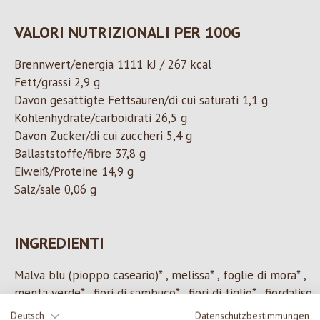
VALORI NUTRIZIONALI PER 100G
Brennwert/energia 1111 kJ / 267 kcal
Fett/grassi 2,9 g
Davon gesättigte Fettsäuren/di cui saturati 1,1 g
Kohlenhydrate/carboidrati 26,5 g
Davon Zucker/di cui zuccheri 5,4 g
Ballaststoffe/fibre 37,8 g
Eiweiß/Proteine 14,9 g
Salz/sale 0,06 g
INGREDIENTI
Malva blu (pioppo caseario)* , melissa* , foglie di mora* ,
menta verde* , fiori di sambuco* , fiori di tiglio* , fiordaliso
blu*.
Deutsch
Datenschutzbestimmungen