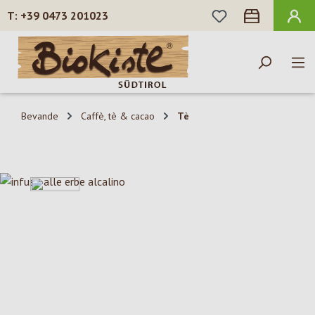
HAI 0 ARTICOLI N
+39 0473 201023
Passa al contenuto principale
Bevande
Caffè, tè & cacao
Tè
Salta la galleria di immagini