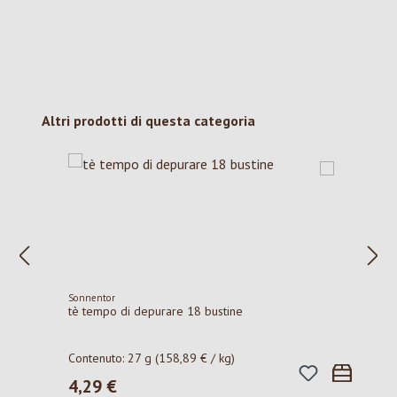
Salta la galleria dei prodotti
Altri prodotti di questa categoria
Sonnentor
tè tempo di depurare 18 bustine
Contenuto:
27 g
(158,89 € / kg)
4,29 €
Prezzo normale: