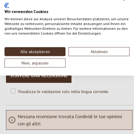
*da produzione biologica certificata
Wir verwenden Cookies
Wir können diese zur Analyse unserer Besucherdaten platzieren, um unsere
Webseite zu verbessern, personalisierte Inhalte anzuzeigen und Ihnen ein
0 di 0 valutazioni
großartiges Webseiten-Erlebnis zu bieten. Für weitere Informationen zu den
von uns verwendeten Cookies öffnen Sie die Einstellungen.
Formula una valutazione!
Valutazione media di 0 su 5 stelle
Alle akzeptieren
Ablehnen
Condividi le tue esperienze con il prodotto con altri clienti.
Nein, anpassen
SCRIVERE UNA RECENSIONE
Visualizza le valutazioni solo nella lingua corrente.
Nessuna recensione trovata Condividi le tue opinioni
con gli altri.