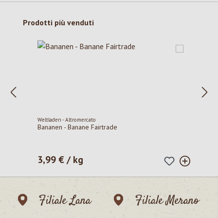
Salta la galleria dei prodotti
Prodotti più venduti
Weltladen - Altromercato
Bananen - Banane Fairtrade
3,99 € / kg
Prezzo normale:
Filiale Lana
Filiale Merano