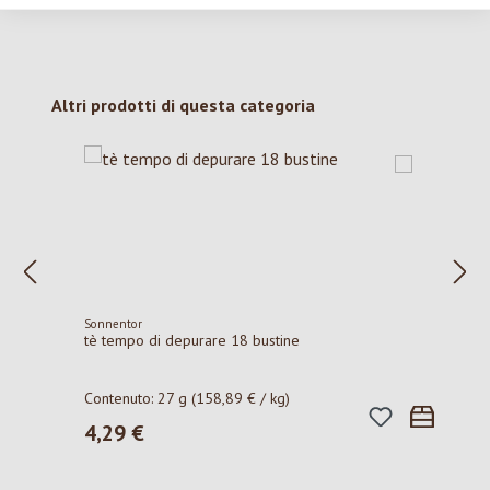
Salta la galleria dei prodotti
Altri prodotti di questa categoria
Sonnentor
tè tempo di depurare 18 bustine
Contenuto:
27 g
(158,89 € / kg)
4,29 €
Prezzo normale: