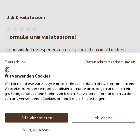
0 di 0 valutazioni
Formula una valutazione!
Valutazione media di 0 su 5 stelle
Condividi le tue esperienze con il prodotto con altri clienti.
Deutsch
Datenschutzbestimmungen
SCRIVERE UNA RECENSIONE
Wir verwenden Cookies
Visualizza le valutazioni solo nella lingua corrente.
Wir können diese zur Analyse unserer Besucherdaten platzieren, um unsere
Webseite zu verbessern, personalisierte Inhalte anzuzeigen und Ihnen ein
großartiges Webseiten-Erlebnis zu bieten. Für weitere Informationen zu den
von uns verwendeten Cookies öffnen Sie die Einstellungen.
Nessuna recensione trovata Condividi le tue opinioni
con gli altri.
Alle akzeptieren
Ablehnen
Nein, anpassen