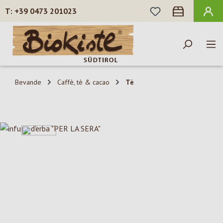
HAI 0 ARTICOLI N
+39 0473 201023
Passa al contenuto principale
Bevande
Caffè, tè & cacao
Tè
Salta la galleria di immagini