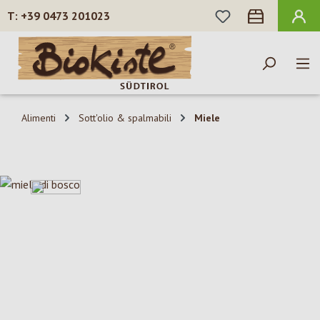
HAI 0 ARTICOLI N
+39 0473 201023
Passa al contenuto principale
Alimenti
Sott'olio & spalmabili
Miele
Salta la galleria di immagini