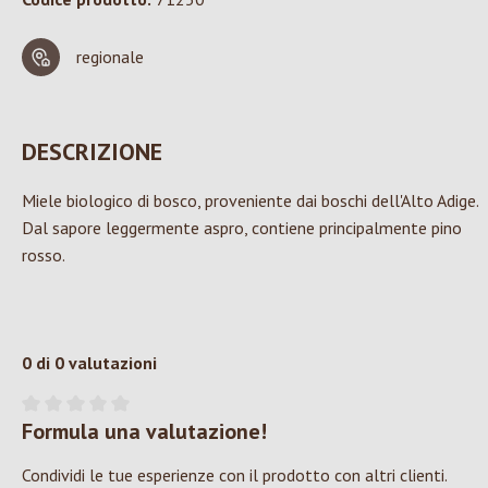
regionale
DESCRIZIONE
Miele biologico di bosco, proveniente dai boschi dell'Alto Adige.
Dal sapore leggermente aspro, contiene principalmente pino
rosso.
0 di 0 valutazioni
Formula una valutazione!
Valutazione media di 0 su 5 stelle
Condividi le tue esperienze con il prodotto con altri clienti.