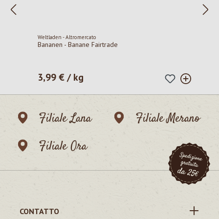
Weltladen - Altromercato
Bananen - Banane Fairtrade
3,99 € / kg
Prezzo normale:
Filiale Lana
Filiale Merano
Filiale Ora
CONTATTO