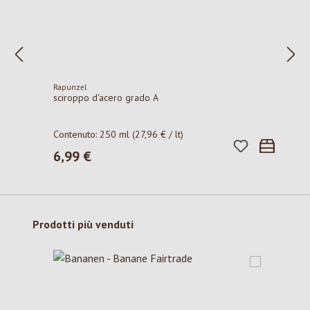
Rapunzel
sciroppo d'acero grado A
Contenuto:
250 ml
(27,96 € / lt)
6,99 €
Prezzo normale:
Salta la galleria dei prodotti
Prodotti più venduti