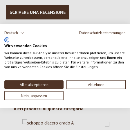
SCRIVERE UNA RECENSIONE
Visualizza le valutazioni solo nella lingua corrente.
Deutsch
Datenschutzbestimmungen
Wir verwenden Cookies
Nessuna recensione trovata Condividi le tue opinioni
Wir können diese zur Analyse unserer Besucherdaten platzieren, um unsere
Webseite zu verbessern, personalisierte Inhalte anzuzeigen und Ihnen ein
con gli altri.
großartiges Webseiten-Erlebnis zu bieten. Für weitere Informationen zu den
von uns verwendeten Cookies öffnen Sie die Einstellungen.
Alle akzeptieren
Ablehnen
Nein, anpassen
Salta la galleria dei prodotti
Altri prodotti di questa categoria