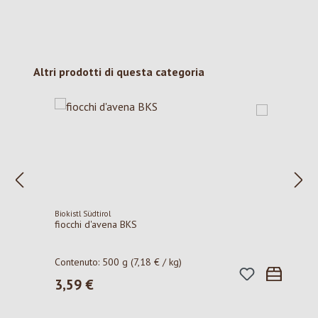
Salta la galleria dei prodotti
Altri prodotti di questa categoria
Biokistl Südtirol
fiocchi d'avena BKS
Contenuto:
500 g
(7,18 € / kg)
3,59 €
Prezzo normale: