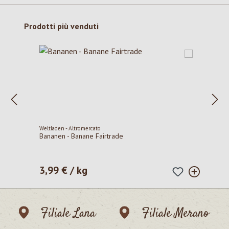
Salta la galleria dei prodotti
Prodotti più venduti
Weltladen - Altromercato
Bananen - Banane Fairtrade
3,99 € / kg
Prezzo normale:
Filiale Lana
Filiale Merano