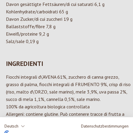
Davon gesättigte Fettsäuren/di cui saturati 6,1 g
Kohlenhydrate/carboidrati 65 g
Davon Zucker/di cui zuccheri 19 g
Ballaststoffe/fibre 7,8 g
Eiweiß/proteine 9,2 g
Salz/sale 0,19 g
INGREDIENTI
Fiocchi integrali d\'AVENA 61%, zucchero di canna grezzo,
grasso di palma, fiocchi integrali di FRUMENTO 9%, crisp di riso
(riso, malto d\'ORZO, sale marino), mele 3,9%, uva passa 2%,
succo di mela 1,1%, cannella 0,5%, sale marino.
100% da agricoltura biologica controllata
Allergeni: contiene glutine. Può contenere tracce di frutta a
guscio, latte e sesamo. Conservare in luogo fresco e asciutto.
Deutsch
Datenschutzbestimmungen