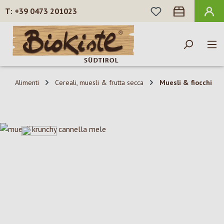
HAI 0 ARTICOLI N
+39 0473 201023
Passa al contenuto principale
Alimenti
Cereali, muesli & frutta secca
Muesli & fiocchi
Salta la galleria di immagini