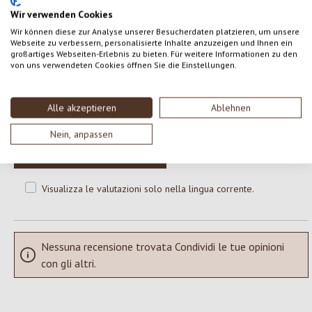
Wir verwenden Cookies
Wir können diese zur Analyse unserer Besucherdaten platzieren, um unsere
0 di 0 valutazioni
Webseite zu verbessern, personalisierte Inhalte anzuzeigen und Ihnen ein
großartiges Webseiten-Erlebnis zu bieten. Für weitere Informationen zu den
von uns verwendeten Cookies öffnen Sie die Einstellungen.
Formula una valutazione!
Valutazione media di 0 su 5 stelle
Alle akzeptieren
Ablehnen
Condividi le tue esperienze con il prodotto con altri clienti.
Nein, anpassen
SCRIVERE UNA RECENSIONE
Visualizza le valutazioni solo nella lingua corrente.
Nessuna recensione trovata Condividi le tue opinioni
con gli altri.