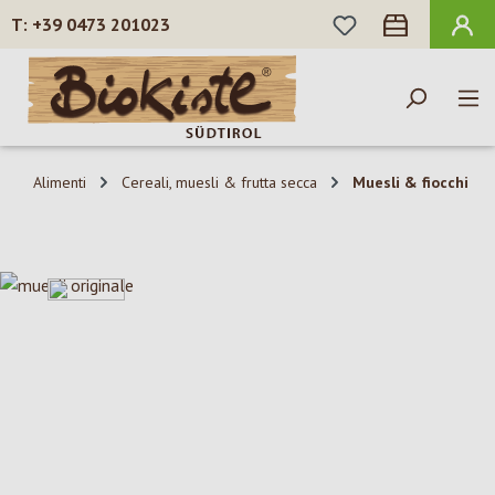
HAI 0 ARTICOLI N
+39 0473 201023
Passa al contenuto principale
Alimenti
Cereali, muesli & frutta secca
Muesli & fiocchi
Salta la galleria di immagini