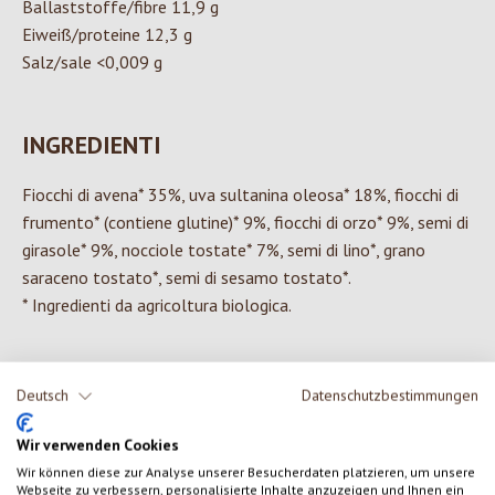
Ballaststoffe/fibre 11,9 g
Eiweiß/proteine 12,3 g
Salz/sale <0,009 g
INGREDIENTI
Fiocchi di avena* 35%, uva sultanina oleosa* 18%, fiocchi di
frumento* (contiene glutine)* 9%, fiocchi di orzo* 9%, semi di
girasole* 9%, nocciole tostate* 7%, semi di lino*, grano
saraceno tostato*, semi di sesamo tostato*.
* Ingredienti da agricoltura biologica.
Deutsch
Datenschutzbestimmungen
0 di 0 valutazioni
Wir verwenden Cookies
Wir können diese zur Analyse unserer Besucherdaten platzieren, um unsere
Formula una valutazione!
Valutazione media di 0 su 5 stelle
Webseite zu verbessern, personalisierte Inhalte anzuzeigen und Ihnen ein