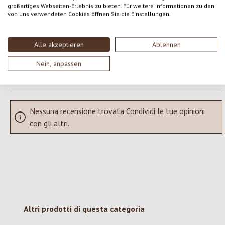
großartiges Webseiten-Erlebnis zu bieten. Für weitere Informationen zu den
von uns verwendeten Cookies öffnen Sie die Einstellungen.
Condividi le tue esperienze con il prodotto con altri clienti.
SCRIVERE UNA RECENSIONE
Alle akzeptieren
Ablehnen
Nein, anpassen
Visualizza le valutazioni solo nella lingua corrente.
Nessuna recensione trovata Condividi le tue opinioni
con gli altri.
Salta la galleria dei prodotti
Altri prodotti di questa categoria