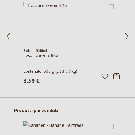
Biokistl Südtirol
fiocchi d'avena BKS
Contenuto:
500 g
(7,18 € / kg)
3,59 €
Prezzo normale:
Salta la galleria dei prodotti
Prodotti più venduti