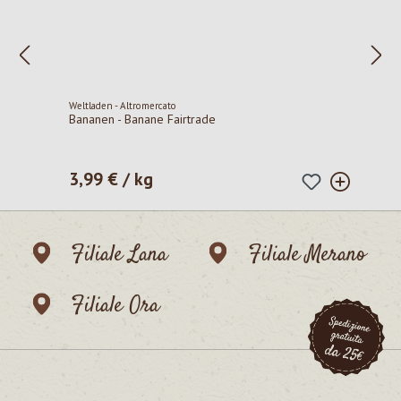
Weltladen - Altromercato
Bananen - Banane Fairtrade
3,99 € / kg
Prezzo normale:
Filiale Lana
Filiale Merano
Filiale Ora