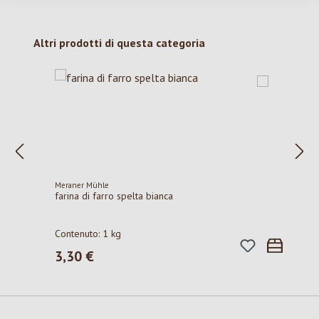
Salta la galleria dei prodotti
Altri prodotti di questa categoria
Meraner Mühle
farina di farro spelta bianca
Contenuto:
1 kg
3,30 €
Prezzo normale: