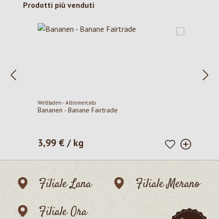
Salta la galleria dei prodotti
Prodotti più venduti
Weltladen - Altromercato
Bananen - Banane Fairtrade
3,99 € / kg
Prezzo normale:
Filiale Lana
Filiale Merano
Filiale Ora