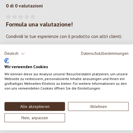
0 di 0 valutazioni
Formula una valutazione!
Valutazione media di 0 su 5 stelle
Condividi le tue esperienze con il prodotto con altri clienti.
SCRIVERE UNA RECENSIONE
Deutsch
Datenschutzbestimmungen
Wir verwenden Cookies
Visualizza le valutazioni solo nella lingua corrente.
Wir können diese zur Analyse unserer Besucherdaten platzieren, um unsere
Webseite zu verbessern, personalisierte Inhalte anzuzeigen und Ihnen ein
großartiges Webseiten-Erlebnis zu bieten. Für weitere Informationen zu den
von uns verwendeten Cookies öffnen Sie die Einstellungen.
Nessuna recensione trovata Condividi le tue opinioni
con gli altri.
Alle akzeptieren
Ablehnen
Nein, anpassen