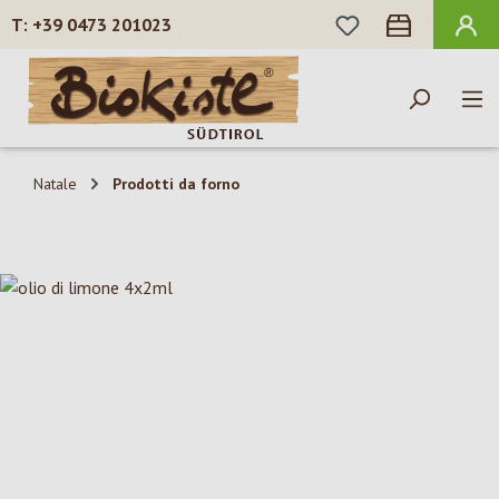
HAI 0 ARTICOLI N
+39 0473 201023
Passa al contenuto principale
Natale
Prodotti da forno
Salta la galleria di immagini