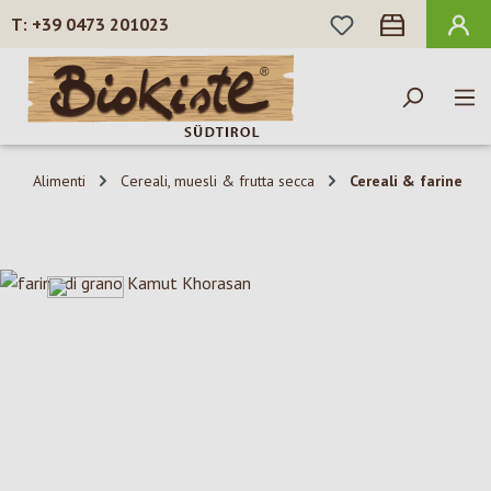
HAI 0 ARTICOLI N
+39 0473 201023
Passa al contenuto principale
Alimenti
Cereali, muesli & frutta secca
Cereali & farine
Salta la galleria di immagini