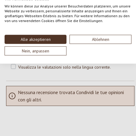
0 di 0 valutazioni
Wir können diese zur Analyse unserer Besucherdaten platzieren, um unsere
Webseite zu verbessern, personalisierte Inhalte anzuzeigen und Ihnen ein
großartiges Webseiten-Erlebnis zu bieten. Für weitere Informationen zu den
Formula una valutazione!
von uns verwendeten Cookies öffnen Sie die Einstellungen.
Valutazione media di 0 su 5 stelle
Condividi le tue esperienze con il prodotto con altri clienti.
Alle akzeptieren
Ablehnen
SCRIVERE UNA RECENSIONE
Nein, anpassen
Visualizza le valutazioni solo nella lingua corrente.
Nessuna recensione trovata Condividi le tue opinioni
con gli altri.