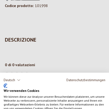
Codice prodotto:
101998
DESCRIZIONE
0 di 0 valutazioni
Formula una valutazione!
Valutazione media di 0 su 5 stelle
Deutsch
Datenschutzbestimmungen
Condividi le tue esperienze con il prodotto con altri clienti.
Wir verwenden Cookies
Wir können diese zur Analyse unserer Besucherdaten platzieren, um unsere
Webseite zu verbessern, personalisierte Inhalte anzuzeigen und Ihnen ein
SCRIVERE UNA RECENSIONE
großartiges Webseiten-Erlebnis zu bieten. Für weitere Informationen zu den
von uns verwendeten Cookies öffnen Sie die Einstellungen.