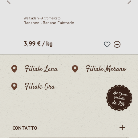
Weltladen - Altromercato
Bananen - Banane Fairtrade
3,99 € / kg
Prezzo normale:
Filiale Lana
Filiale Merano
Filiale Ora
CONTATTO