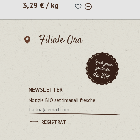
3,29 € / kg
Prezzo normale:
Filiale Ora
NEWSLETTER
Notizie BIO settimanali fresche
REGISTRATI