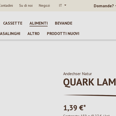
Contadini
Su di noi
Negozi
IT
Domande?
CASSETTE
ALIMENTI
BEVANDE
CASALINGHI
ALTRO
PRODOTTI NUOVI
Andechser Natur
QUARK LA
1,39 €*