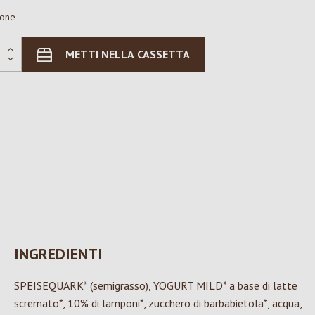
ione
METTI NELLA CASSETTA
INGREDIENTI
SPEISEQUARK* (semigrasso), YOGURT MILD* a base di latte
scremato*, 10% di lamponi*, zucchero di barbabietola*, acqua,