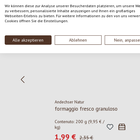
Wir können diese zur Analyse unserer Besucherdaten platzieren, um unsere W
zu verbessern, personalisierte Inhalte anzuzeigen und Ihnen ein großartiges
Webseiten-Erlebnis zu bieten. Für weitere Informationen zu den von uns verwe
Salta la galleria dei prodotti
Cookies öffnen Sie die Einstellungen.
Sconto
-15
%
Alle akzeptieren
Ablehnen
Nein, anpass
Andechser Natur
formaggio fresco granuloso
Contenuto:
200 g
(9,95 € /
kg)
1,99 €
Prezzo di vendita:
Prezzo normale:
2,35 €