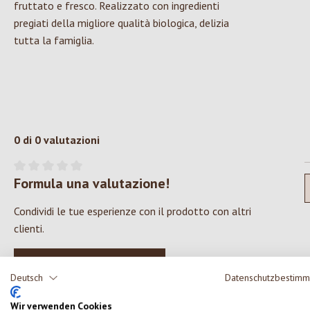
fruttato e fresco. Realizzato con ingredienti
pregiati della migliore qualità biologica, delizia
tutta la famiglia.
0 di 0 valutazioni
Formula una valutazione!
Valutazione media di 0 su 5 stelle
Condividi le tue esperienze con il prodotto con altri
clienti.
SCRIVERE UNA RECENSIONE
Deutsch
Datenschutzbestim
Wir verwenden Cookies