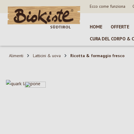
Ecco come funziona
sa al contenuto principale
Salta alla ricerca
Passa alla navigazione principale
HOME
OFFERTE
CURA DEL CORPO & 
Alimenti
Latticini & uova
Ricotta & formaggio fresco
Salta la galleria di immagini