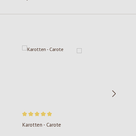
Valutazione media di 5 su 5 stelle
Karotten - Carote