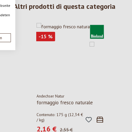
Altri prodotti di questa categoria
ebseite
ndeten
Sconto
-15
%
en
Andechser Natur
formaggio fresco naturale
Contenuto:
175 g
(12,34 €
/ kg)
2,16 €
Prezzo di vendita:
Prezzo normale:
2,55 €