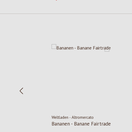
Salta la galleria dei prodotti
Weltladen - Altromercato
Bananen - Banane Fairtrade