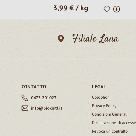
3,99 € / kg
Prezzo normale:
Filiale Lana
CONTATTO
LEGAL
Colophon
0473 201023
Privacy Policy
info@biokistl.it
Condizioni Generali
Dichiarazione di accessib
Revoca un contratto