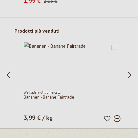
1,99 €
Prezzo di vendita:
2,35 €
Salta la galleria dei prodotti
Prodotti più venduti
Weltladen - Altromercato
Bananen - Banane Fairtrade
3,99 € / kg
Prezzo normale: