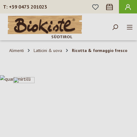
HAI 0 ARTICOLI N
+39 0473 201023
Passa al contenuto principale
Alimenti
Latticini & uova
Ricotta & formaggio fresco
Salta la galleria di immagini