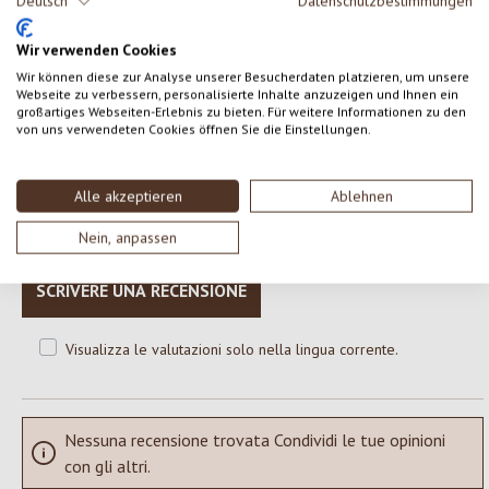
Deutsch
Datenschutzbestimmungen
biologica controllata. Allergeni: latte
Wir verwenden Cookies
Wir können diese zur Analyse unserer Besucherdaten platzieren, um unsere
Webseite zu verbessern, personalisierte Inhalte anzuzeigen und Ihnen ein
großartiges Webseiten-Erlebnis zu bieten. Für weitere Informationen zu den
0 di 0 valutazioni
von uns verwendeten Cookies öffnen Sie die Einstellungen.
Formula una valutazione!
Valutazione media di 0 su 5 stelle
Alle akzeptieren
Ablehnen
Condividi le tue esperienze con il prodotto con altri clienti.
Nein, anpassen
SCRIVERE UNA RECENSIONE
Visualizza le valutazioni solo nella lingua corrente.
Nessuna recensione trovata Condividi le tue opinioni
con gli altri.