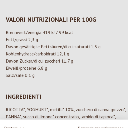
VALORI NUTRIZIONALI PER 100G
Brennwert/energia 419 kJ / 99 kcal
Fett/grassi 2,3 g
Davon gesättigte Fettsäuren/di cui saturati 1,5 g
Kohlenhydrate/carboidrati 12,1 g
Davon Zucker/di cui zuccheri 11,7 g
Eiweiß/proteine 6,8 g
Salz/sale 0,1 g
INGREDIENTI
RICOTTA*, YOGHURT*, mirtilli* 10%, zucchero di canna grezzo*,
PANNA*, succo di limone* concentrato, amido di tapioca*,
addensante: pectina e farina di semi di carrube* *da agricoltura