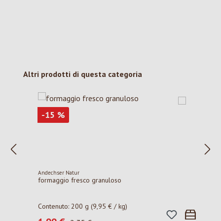
Salta la galleria dei prodotti
Altri prodotti di questa categoria
Sconto
-15
%
Andechser Natur
formaggio fresco granuloso
Contenuto:
200 g
(9,95 € / kg)
Prezzo normale: