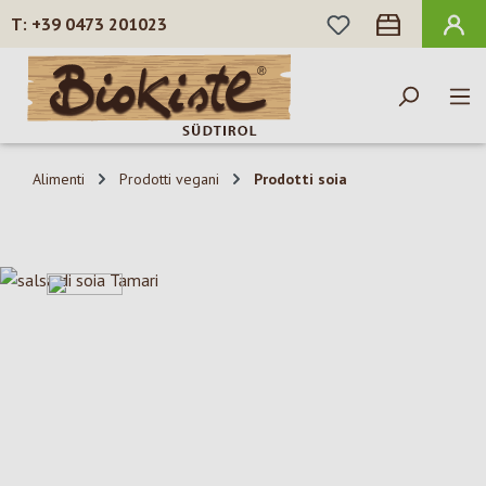
HAI 0 ARTICOLI N
+39 0473 201023
Passa al contenuto principale
Alimenti
Prodotti vegani
Prodotti soia
Salta la galleria di immagini