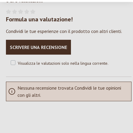
0 di 0 valutazioni
Formula una valutazione!
Valutazione media di 0 su 5 stelle
Condividi le tue esperienze con il prodotto con altri clienti.
SCRIVERE UNA RECENSIONE
Visualizza le valutazioni solo nella lingua corrente.
Nessuna recensione trovata Condividi le tue opinioni
con gli altri.