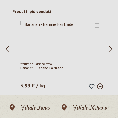
Salta la galleria dei prodotti
Prodotti più venduti
Weltladen - Altromercato
Bananen - Banane Fairtrade
3,99 € / kg
Prezzo normale:
Filiale Lana
Filiale Merano