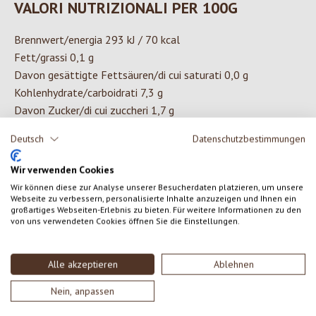
VALORI NUTRIZIONALI PER 100G
Brennwert/energia 293 kJ / 70 kcal
Fett/grassi 0,1 g
Davon gesättigte Fettsäuren/di cui saturati 0,0 g
Kohlenhydrate/carboidrati 7,3 g
Davon Zucker/di cui zuccheri 1,7 g
Eiweiß/proteine 10,0 g
Deutsch
Datenschutzbestimmungen
Salz/sale 13,0 g
Wir verwenden Cookies
Wir können diese zur Analyse unserer Besucherdaten platzieren, um unsere
INGREDIENTI
Webseite zu verbessern, personalisierte Inhalte anzuzeigen und Ihnen ein
großartiges Webseiten-Erlebnis zu bieten. Für weitere Informationen zu den
von uns verwendeten Cookies öffnen Sie die Einstellungen.
Soia (39%)*, acqua, sale marino, koji* (Aspergilus oryzae)
*da agricoltura biologica controllata.
Alle akzeptieren
Ablehnen
Nein, anpassen