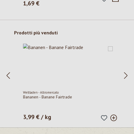
1,69 €
Prezzo normale:
Salta la galleria dei prodotti
Prodotti più venduti
Weltladen - Altromercato
Bananen - Banane Fairtrade
3,99 € / kg
Prezzo normale: