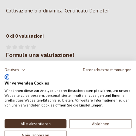
Coltivazione bio-dinamica. Certificato Demeter.
0 di 0 valutazioni
Formula una valutazione!
Valutazione media di 0 su 5 stelle
Condividi le tue esperienze con il prodotto con altri clienti.
Deutsch
Datenschutzbestimmungen
Wir verwenden Cookies
SCRIVERE UNA RECENSIONE
Wir können diese zur Analyse unserer Besucherdaten platzieren, um unsere
Webseite zu verbessern, personalisierte Inhalte anzuzeigen und Ihnen ein
Visualizza le valutazioni solo nella lingua corrente.
großartiges Webseiten-Erlebnis zu bieten. Für weitere Informationen zu den
von uns verwendeten Cookies öffnen Sie die Einstellungen.
Alle akzeptieren
Ablehnen
Nessuna recensione trovata Condividi le tue opinioni
con gli altri.
Nein, anpassen