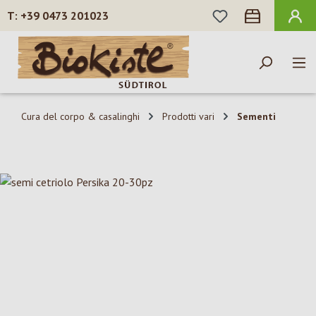
HAI 0 ARTICOLI N
+39 0473 201023
Passa al contenuto principale
Cura del corpo & casalinghi
Prodotti vari
Sementi
Salta la galleria di immagini