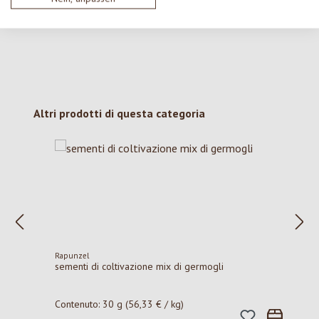
Salta la galleria dei prodotti
Altri prodotti di questa categoria
Rapunzel
sementi di coltivazione mix di germogli
Contenuto:
30 g
(56,33 € / kg)