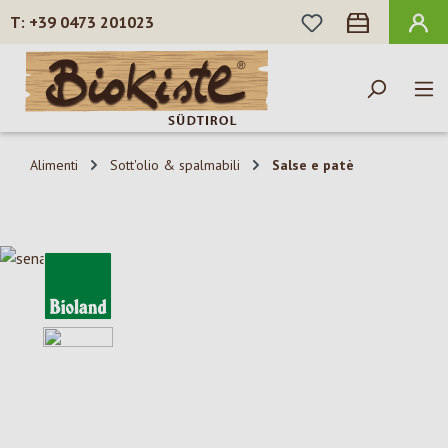
HAI 0 ARTICOLI N
+39 0473 201023
Passa al contenuto principale
Alimenti
Sott'olio & spalmabili
Salse e patè
Salta la galleria di immagini