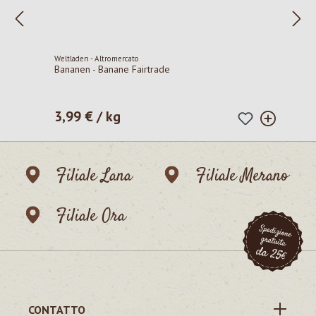
Weltladen - Altromercato
Bananen - Banane Fairtrade
3,99 € / kg
Prezzo normale:
Filiale Lana
Filiale Merano
Filiale Ora
CONTATTO