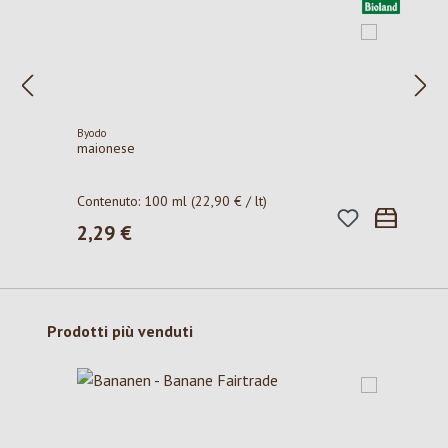
Byodo
maionese
Contenuto:
100 ml
(22,90 € / lt)
2,29 €
Prezzo normale:
Salta la galleria dei prodotti
Prodotti più venduti