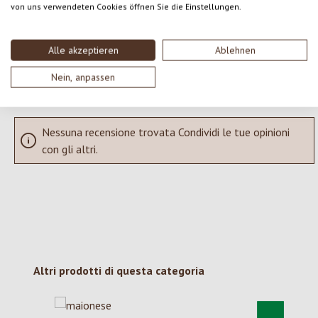
von uns verwendeten Cookies öffnen Sie die Einstellungen.
SCRIVERE UNA RECENSIONE
Alle akzeptieren
Ablehnen
Visualizza le valutazioni solo nella lingua corrente.
Nein, anpassen
Nessuna recensione trovata Condividi le tue opinioni
con gli altri.
Salta la galleria dei prodotti
Altri prodotti di questa categoria