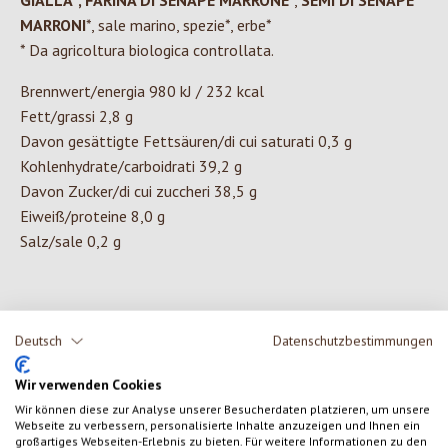
GIALLA*, FARINA DI SENAPE MARRONE
*,
SEMI DI SENAPE
MARRONI
*, sale marino, spezie*, erbe*
* Da agricoltura biologica controllata.
Brennwert/energia 980 kJ / 232 kcal
Fett/grassi 2,8 g
Davon gesättigte Fettsäuren/di cui saturati 0,3 g
Kohlenhydrate/carboidrati 39,2 g
Davon Zucker/di cui zuccheri 38,5 g
Eiweiß/proteine 8,0 g
Salz/sale 0,2 g
0 di 0 valutazioni
Deutsch
Datenschutzbestimmungen
Wir verwenden Cookies
Formula una valutazione!
Valutazione media di 0 su 5 stelle
Wir können diese zur Analyse unserer Besucherdaten platzieren, um unsere
Webseite zu verbessern, personalisierte Inhalte anzuzeigen und Ihnen ein
Condividi le tue esperienze con il prodotto con altri clienti.
großartiges Webseiten-Erlebnis zu bieten. Für weitere Informationen zu den