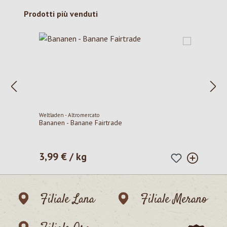
Salta la galleria dei prodotti
Prodotti più venduti
Weltladen - Altromercato
Bananen - Banane Fairtrade
3,99 € / kg
Prezzo normale:
Filiale Lana
Filiale Merano