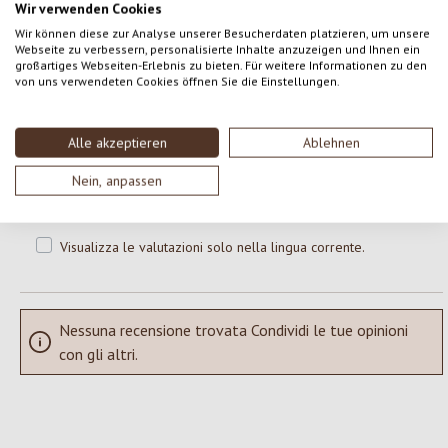
Wir verwenden Cookies
Wir können diese zur Analyse unserer Besucherdaten platzieren, um unsere
0 di 0 valutazioni
Webseite zu verbessern, personalisierte Inhalte anzuzeigen und Ihnen ein
großartiges Webseiten-Erlebnis zu bieten. Für weitere Informationen zu den
von uns verwendeten Cookies öffnen Sie die Einstellungen.
Formula una valutazione!
Valutazione media di 0 su 5 stelle
Condividi le tue esperienze con il prodotto con altri clienti.
Alle akzeptieren
Ablehnen
Nein, anpassen
SCRIVERE UNA RECENSIONE
Visualizza le valutazioni solo nella lingua corrente.
Nessuna recensione trovata Condividi le tue opinioni
con gli altri.