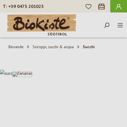
HAI 0 ARTICOLI N
+39 0473 201023
Passa al contenuto principale
Bevande
Sciroppi, succhi & acqua
Succhi
Salta la galleria di immagini