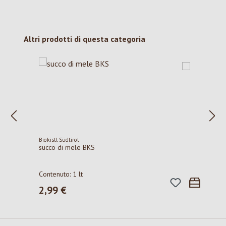
Salta la galleria dei prodotti
Altri prodotti di questa categoria
Biokistl Südtirol
succo di mele BKS
Contenuto:
1 lt
2,99 €
Prezzo normale: