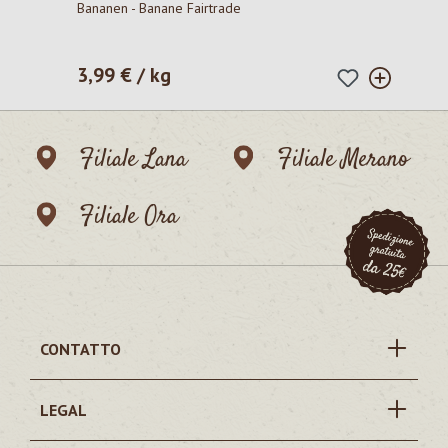
Bananen - Banane Fairtrade
3,99 € / kg
Prezzo normale:
Filiale Lana
Filiale Merano
Filiale Ora
CONTATTO
LEGAL