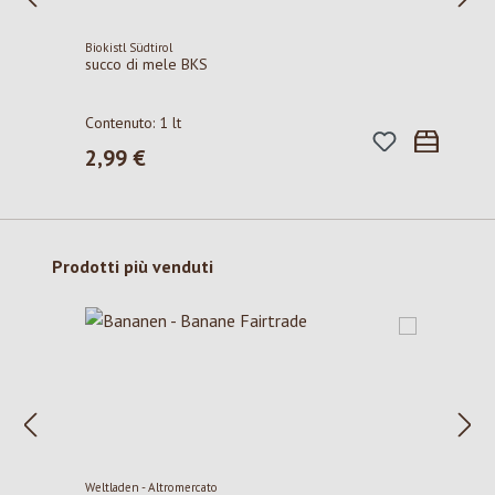
Biokistl Südtirol
succo di mele BKS
Contenuto:
1 lt
2,99 €
Prezzo normale:
Salta la galleria dei prodotti
Prodotti più venduti
Weltladen - Altromercato