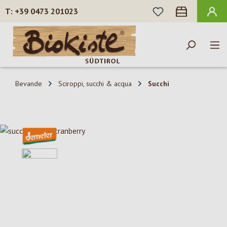
HAI 0 ARTICOLI N
+39 0473 201023
Passa al contenuto principale
Bevande
Sciroppi, succhi & acqua
Succhi
Salta la galleria di immagini