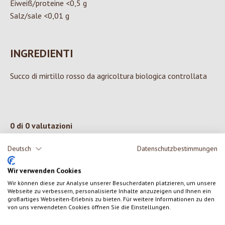
Eiweiß/proteine <0,5 g
Salz/sale <0,01 g
INGREDIENTI
Succo di mirtillo rosso da agricoltura biologica controllata
0 di 0 valutazioni
Deutsch
Datenschutzbestimmungen
Formula una valutazione!
Valutazione media di 0 su 5 stelle
Wir verwenden Cookies
Condividi le tue esperienze con il prodotto con altri clienti.
Wir können diese zur Analyse unserer Besucherdaten platzieren, um unsere
Webseite zu verbessern, personalisierte Inhalte anzuzeigen und Ihnen ein
großartiges Webseiten-Erlebnis zu bieten. Für weitere Informationen zu den
SCRIVERE UNA RECENSIONE
von uns verwendeten Cookies öffnen Sie die Einstellungen.