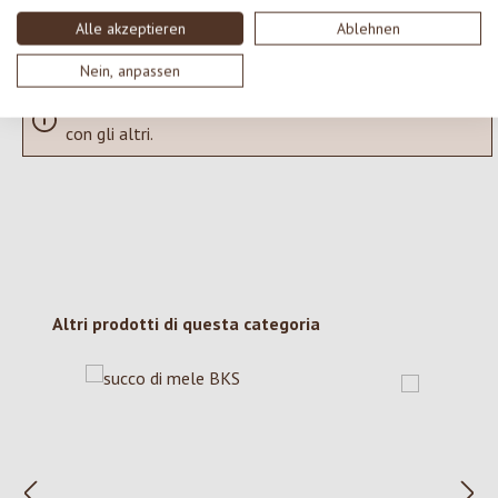
Visualizza le valutazioni solo nella lingua corrente.
Alle akzeptieren
Ablehnen
Nein, anpassen
Nessuna recensione trovata Condividi le tue opinioni
con gli altri.
Salta la galleria dei prodotti
Altri prodotti di questa categoria