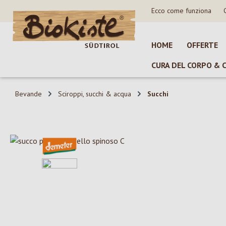
Ecco come funziona
sa al contenuto principale
Salta alla ricerca
Passa alla navigazione principale
HOME
OFFERTE
CURA DEL CORPO & 
Bevande
Sciroppi, succhi & acqua
Succhi
Salta la galleria di immagini