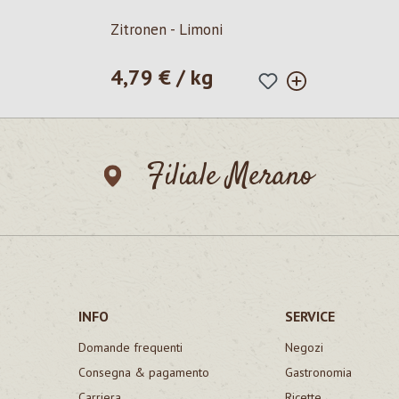
Zitronen - Limoni
4,79 € / kg
Prezzo normale:
Filiale Merano
INFO
SERVICE
Domande frequenti
Negozi
Consegna & pagamento
Gastronomia
Carriera
Ricette