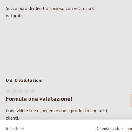
Succo puro di olivello spinoso con vitamina C
naturale.
0 di 0 valutazioni
Formula una valutazione!
Valutazione media di 0 su 5 stelle
Condividi le tue esperienze con il prodotto con altri
clienti.
Deutsch
Datenschutzbestim