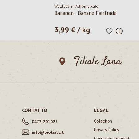
Weltladen - Altromercato
Bananen - Banane Fairtrade
3,99 € / kg
Prezzo normale:
Filiale Lana
CONTATTO
LEGAL
Colophon
0473 201023
Privacy Policy
info@biokistl.it
Condizioni Generali