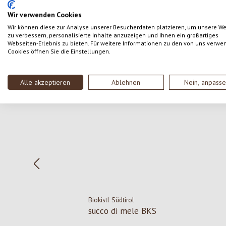
SCRIVERE UNA RECENSIONE
Wir verwenden Cookies
Wir können diese zur Analyse unserer Besucherdaten platzieren, um unsere W
zu verbessern, personalisierte Inhalte anzuzeigen und Ihnen ein großartiges
Webseiten-Erlebnis zu bieten. Für weitere Informationen zu den von uns verwe
Cookies öffnen Sie die Einstellungen.
Salta la galleria dei prodotti
Alle akzeptieren
Ablehnen
Nein, anpass
Biokistl Südtirol
succo di mele BKS