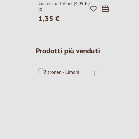
Contenuto:
330 ml
(4,09 € /
lt)
1,35 €
Prezzo normale:
Prodotti più venduti