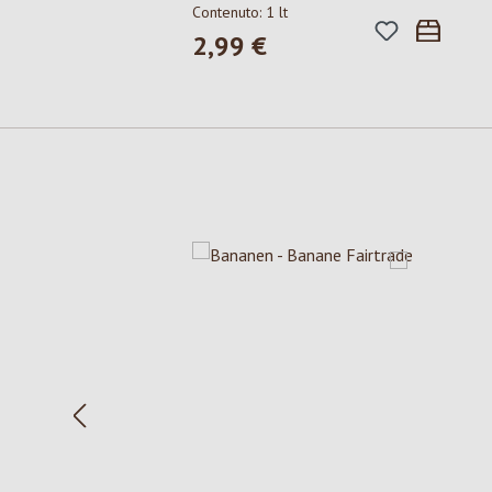
Contenuto:
1 lt
2,99 €
Prezzo normale:
Salta la galleria dei prodotti