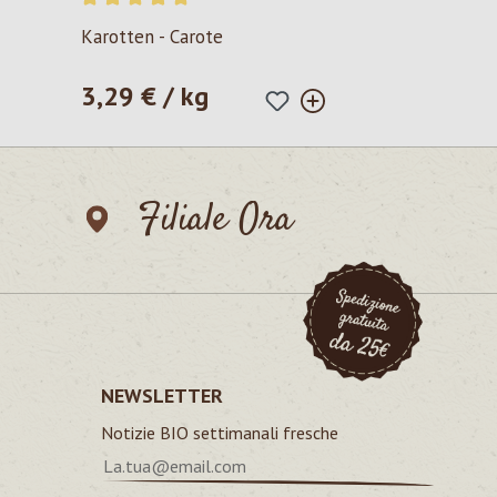
Valutazione media di 5 su 5 stelle
Karotten - Carote
3,29 € / kg
Prezzo normale:
Filiale Ora
NEWSLETTER
Notizie BIO settimanali fresche