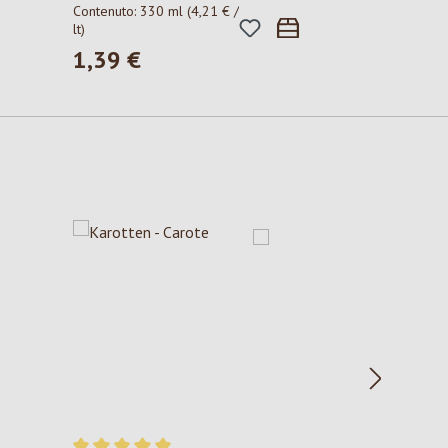
Contenuto:
330 ml
(4,21 € /
lt)
1,39 €
Prezzo normale: