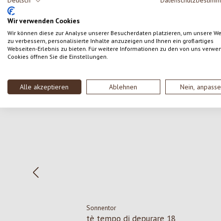
Deutsch
Datenschutzbestim
SCRIVERE UNA RECENSIONE
Wir verwenden Cookies
Wir können diese zur Analyse unserer Besucherdaten platzieren, um unsere W
zu verbessern, personalisierte Inhalte anzuzeigen und Ihnen ein großartiges
Webseiten-Erlebnis zu bieten. Für weitere Informationen zu den von uns verwe
Cookies öffnen Sie die Einstellungen.
Salta la galleria dei prodotti
Alle akzeptieren
Ablehnen
Nein, anpass
Sonnentor
tè tempo di depurare 18