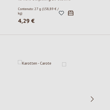
Contenuto:
27 g
(158,89 € /
kg)
4,29 €
Prezzo normale: