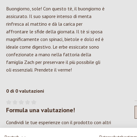
Buongiorno, sole! Con questo tè, il buongiorno è
assicurato. Il suo sapore intenso di menta
rinfresca al mattino e dà la carica per
affrontare le sfide della giornata. Il tè si sposa
magnificamente con spinaci, bietole e dolci ed è
ideale come digestivo. Le erbe essiccate sono
confezionate a mano nella fattoria della
famiglia Zach per preservare il più possibile gli
oli essenziali. Prendete il verme!
0 di 0 valutazioni
Formula una valutazione!
Valutazione media di 0 su 5 stelle
Condividi le tue esperienze con il prodotto con altri
clienti.