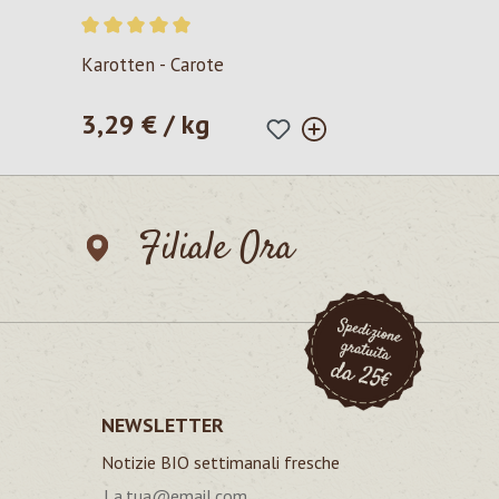
Valutazione media di 5 su 5 stelle
Karotten - Carote
3,29 € / kg
Prezzo normale:
Filiale Ora
NEWSLETTER
Notizie BIO settimanali fresche