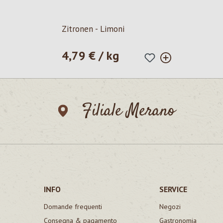
Zitronen - Limoni
4,79 € / kg
Prezzo normale:
Filiale Merano
INFO
SERVICE
Domande frequenti
Negozi
Consegna & pagamento
Gastronomia