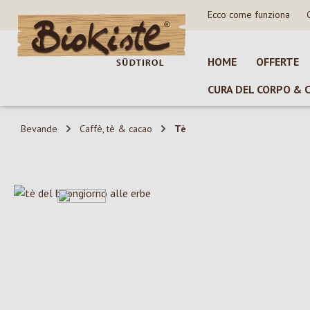
Ecco come funziona
sa al contenuto principale
Salta alla ricerca
Passa alla navigazione principale
HOME
OFFERTE
CURA DEL CORPO & 
Bevande
Caffè, tè & cacao
Tè
Salta la galleria di immagini