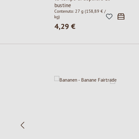
bustine
Contenuto:
27 g
(158,89 € /
kg)
4,29 €
Prezzo normale:
Salta la galleria dei prodotti