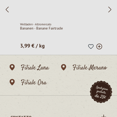
Weltladen - Altromercato
Bananen - Banane Fairtrade
3,99 € / kg
Prezzo normale:
Filiale Lana
Filiale Merano
Filiale Ora