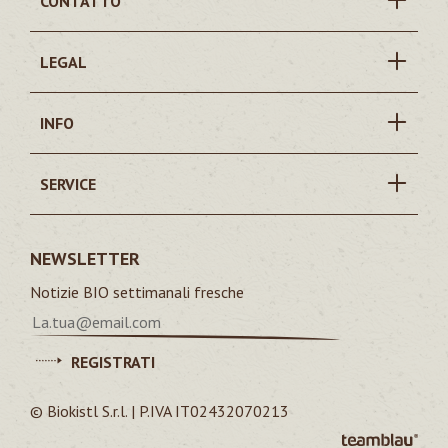
CONTATTO
LEGAL
INFO
SERVICE
NEWSLETTER
Notizie BIO settimanali fresche
REGISTRATI
© Biokistl S.r.l. | P.IVA IT02432070213