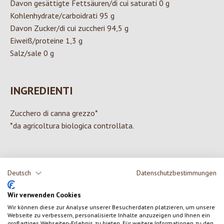
Davon gesättigte Fettsäuren/di cui saturati 0 g
Kohlenhydrate/carboidrati 95 g
Davon Zucker/di cui zuccheri 94,5 g
Eiweiß/proteine 1,3 g
Salz/sale 0 g
INGREDIENTI
Zucchero di canna grezzo*
*da agricoltura biologica controllata.
Deutsch
Datenschutzbestimmungen
0 di 0 valutazioni
Wir verwenden Cookies
Formula una valutazione!
Valutazione media di 0 su 5 stelle
Wir können diese zur Analyse unserer Besucherdaten platzieren, um unsere
Webseite zu verbessern, personalisierte Inhalte anzuzeigen und Ihnen ein
großartiges Webseiten-Erlebnis zu bieten. Für weitere Informationen zu den