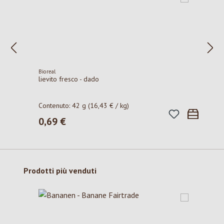
Bioreal
lievito fresco - dado
Contenuto:
42 g
(16,43 € / kg)
0,69 €
Prezzo normale:
Salta la galleria dei prodotti
Prodotti più venduti