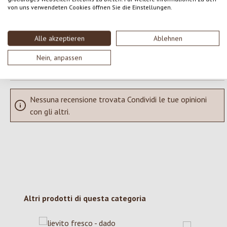
Condividi le tue esperienze con il prodotto con altri clienti.
von uns verwendeten Cookies öffnen Sie die Einstellungen.
SCRIVERE UNA RECENSIONE
Alle akzeptieren
Ablehnen
Visualizza le valutazioni solo nella lingua corrente.
Nein, anpassen
Nessuna recensione trovata Condividi le tue opinioni
con gli altri.
Salta la galleria dei prodotti
Altri prodotti di questa categoria