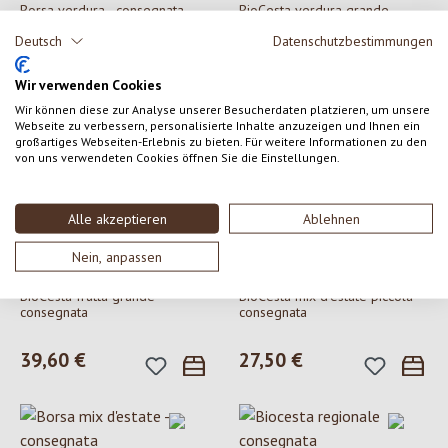
Borsa verdura - consegnata
BioCesta verdura grande -
consegnata
Deutsch
Datenschutzbestimmungen
Prezzo normale:
20,90 €
Prezzo normale:
39,60 €
Wir verwenden Cookies
Wir können diese zur Analyse unserer Besucherdaten platzieren, um unsere
Webseite zu verbessern, personalisierte Inhalte anzuzeigen und Ihnen ein
großartiges Webseiten-Erlebnis zu bieten. Für weitere Informationen zu den
von uns verwendeten Cookies öffnen Sie die Einstellungen.
Alle akzeptieren
Ablehnen
Nein, anpassen
Biokistl Südtirol
Biokistl Südtirol
BioCesta frutta grande -
BioCesta mix d'estate piccola -
consegnata
consegnata
Prezzo normale:
39,60 €
Prezzo normale:
27,50 €