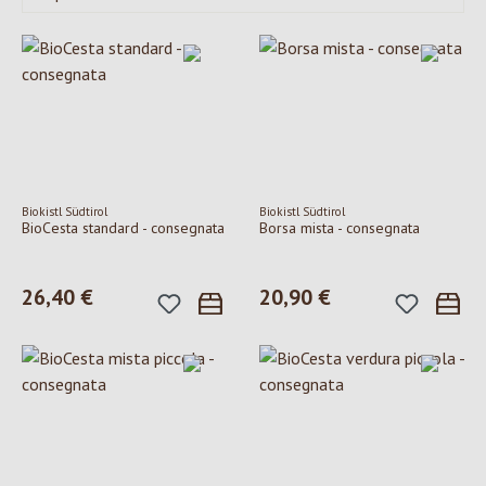
Biokistl Südtirol
Biokistl Südtirol
BioCesta standard - consegnata
Borsa mista - consegnata
Prezzo normale:
26,40 €
Prezzo normale:
20,90 €