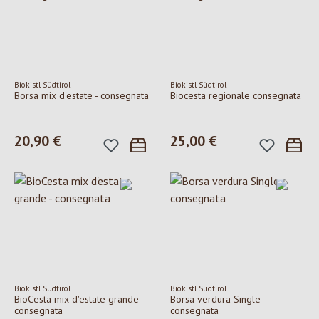
Biokistl Südtirol
Biokistl Südtirol
Borsa mix d'estate - consegnata
Biocesta regionale consegnata
Prezzo normale:
20,90 €
Prezzo normale:
25,00 €
Biokistl Südtirol
Biokistl Südtirol
BioCesta mix d'estate grande -
Borsa verdura Single
consegnata
consegnata