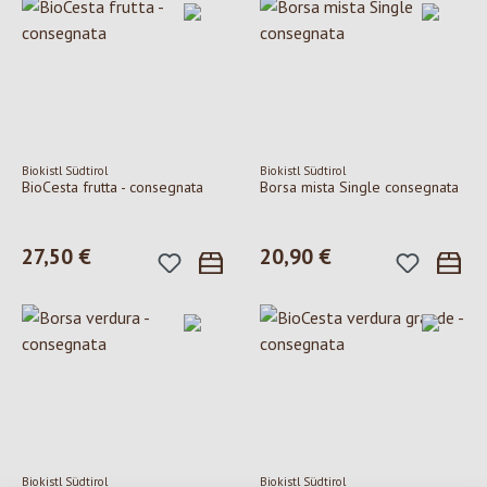
Biokistl Südtirol
Biokistl Südtirol
BioCesta frutta - consegnata
Borsa mista Single consegnata
Prezzo normale:
27,50 €
Prezzo normale:
20,90 €
Biokistl Südtirol
Biokistl Südtirol