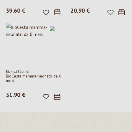
Prezzo normale:
39,60 €
Prezzo normale:
20,90 €
Biokistl Südtirol
BioCesta mamma-neonato da 6
mesi
Prezzo normale:
31,90 €