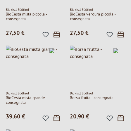
Biokistl Südtirol
Biokistl Südtirol
BioCesta mista piccola -
BioCesta verdura piccola -
consegnata
consegnata
Prezzo normale:
27,50 €
Prezzo normale:
27,50 €
Biokistl Südtirol
Biokistl Südtirol
BioCesta mista grande -
Borsa frutta - consegnata
consegnata
Prezzo normale:
39,60 €
Prezzo normale:
20,90 €