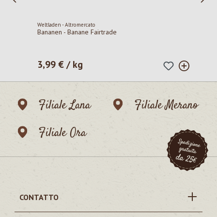
Weltladen - Altromercato
Bananen - Banane Fairtrade
3,99 € / kg
Prezzo normale:
Filiale Lana
Filiale Merano
Filiale Ora
CONTATTO