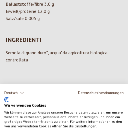
Ballaststoffe/fibre 3,0 g
Eiweiß/proteine 12,0 g
Salz/sale 0,005 g
INGREDIENTI
Semola di grano duro*, acqua*da agricoltura biologica
controllata
0 di 0 valutazioni
Deutsch
Datenschutzbestimmungen
Formula una valutazione!
Wir verwenden Cookies
Valutazione media di 0 su 5 stelle
Wir können diese zur Analyse unserer Besucherdaten platzieren, um unsere
Condividi le tue esperienze con il prodotto con altri clienti.
Webseite zu verbessern, personalisierte Inhalte anzuzeigen und Ihnen ein
großartiges Webseiten-Erlebnis zu bieten. Für weitere Informationen zu den
von uns verwendeten Cookies öffnen Sie die Einstellungen.