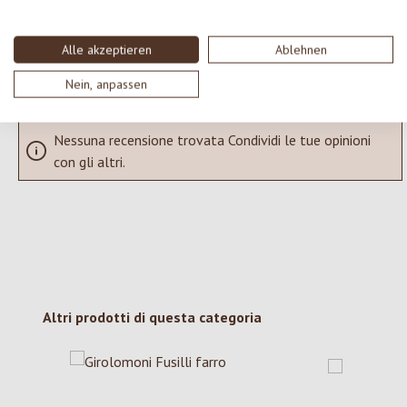
SCRIVERE UNA RECENSIONE
Alle akzeptieren
Ablehnen
Visualizza le valutazioni solo nella lingua corrente.
Nein, anpassen
Nessuna recensione trovata Condividi le tue opinioni
con gli altri.
Salta la galleria dei prodotti
Altri prodotti di questa categoria