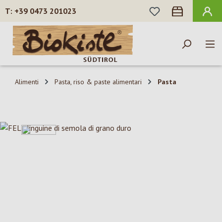
HAI 0 ARTICOLI N
+39 0473 201023
Passa al contenuto principale
Alimenti
Pasta, riso & paste alimentari
Pasta
Salta la galleria di immagini