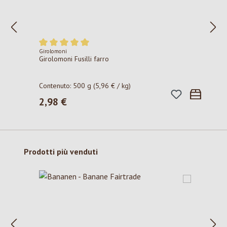
Girolomoni
Valutazione media di 5 su 5 stelle
Girolomoni Fusilli farro
Contenuto:
500 g
(5,96 € / kg)
2,98 €
Prezzo normale:
Salta la galleria dei prodotti
Prodotti più venduti