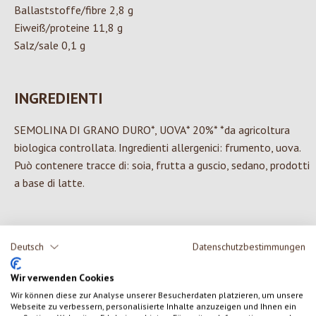
Ballaststoffe/fibre 2,8 g
Eiweiß/proteine 11,8 g
Salz/sale 0,1 g
INGREDIENTI
SEMOLINA DI GRANO DURO*, UOVA* 20%* *da agricoltura
biologica controllata. Ingredienti allergenici: frumento, uova.
Può contenere tracce di: soia, frutta a guscio, sedano, prodotti
a base di latte.
Deutsch
Datenschutzbestimmungen
0 di 0 valutazioni
Wir verwenden Cookies
Formula una valutazione!
Valutazione media di 0 su 5 stelle
Wir können diese zur Analyse unserer Besucherdaten platzieren, um unsere
Webseite zu verbessern, personalisierte Inhalte anzuzeigen und Ihnen ein