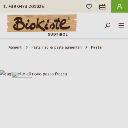
HAI 0 ARTICOLI N
+39 0473 201023
Passa al contenuto principale
Alimenti
Pasta, riso & paste alimentari
Pasta
Salta la galleria di immagini