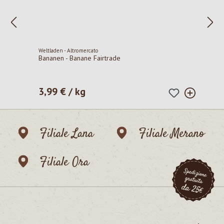
Weltladen - Altromercato
Bananen - Banane Fairtrade
3,99 € / kg
Prezzo normale:
Filiale Lana
Filiale Merano
Filiale Ora