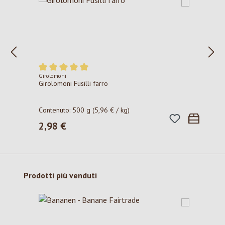
Girolomoni
Valutazione media di 5 su 5 stelle
Girolomoni Fusilli farro
Contenuto:
500 g
(5,96 € / kg)
2,98 €
Prezzo normale:
Salta la galleria dei prodotti
Prodotti più venduti