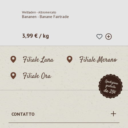
Weltladen - Altromercato
Bananen - Banane Fairtrade
3,99 € / kg
Prezzo normale:
Filiale Lana
Filiale Merano
Filiale Ora
CONTATTO