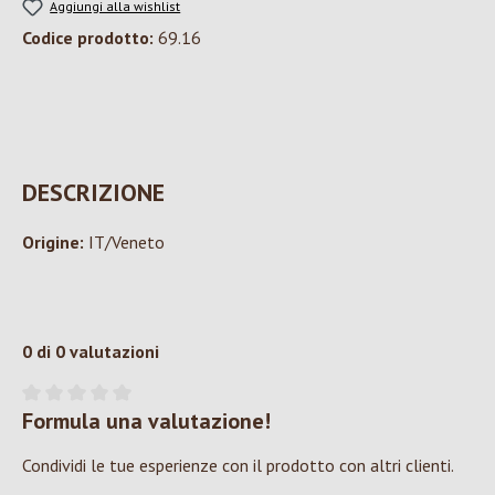
Aggiungi alla wishlist
Codice prodotto:
69.16
DESCRIZIONE
Origine:
IT/Veneto
0 di 0 valutazioni
Formula una valutazione!
Valutazione media di 0 su 5 stelle
Condividi le tue esperienze con il prodotto con altri clienti.