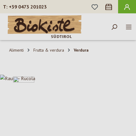
HAI 0 ARTICOLI N
+39 0473 201023
Passa al contenuto principale
Alimenti
Frutta & verdura
Verdura
Salta la galleria di immagini