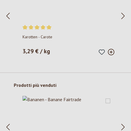
Valutazione media di 5 su 5 stelle
Karotten - Carote
3,29 € / kg
Prezzo normale:
Salta la galleria dei prodotti
Prodotti più venduti