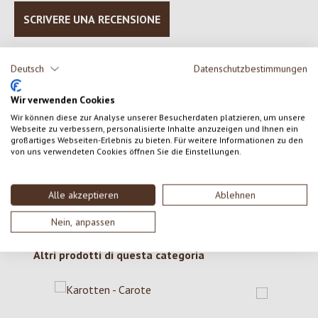
SCRIVERE UNA RECENSIONE
Visualizza le valutazioni solo nella lingua corrente.
Deutsch
Datenschutzbestimmungen
Wir verwenden Cookies
Nessuna recensione trovata Condividi le tue opinioni
Wir können diese zur Analyse unserer Besucherdaten platzieren, um unsere
Webseite zu verbessern, personalisierte Inhalte anzuzeigen und Ihnen ein
con gli altri.
großartiges Webseiten-Erlebnis zu bieten. Für weitere Informationen zu den
von uns verwendeten Cookies öffnen Sie die Einstellungen.
Alle akzeptieren
Ablehnen
Nein, anpassen
Salta la galleria dei prodotti
Altri prodotti di questa categoria