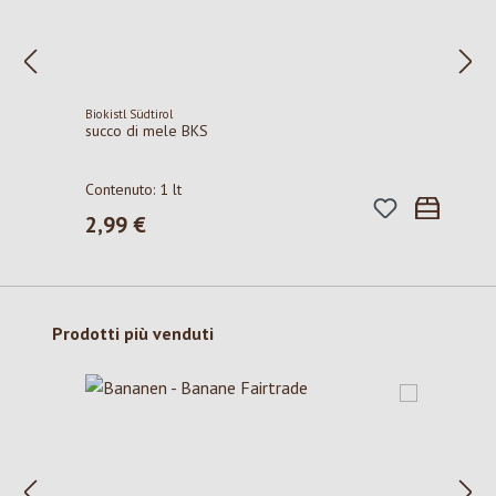
Biokistl Südtirol
succo di mele BKS
Contenuto:
1 lt
2,99 €
Prezzo normale:
Salta la galleria dei prodotti
Prodotti più venduti