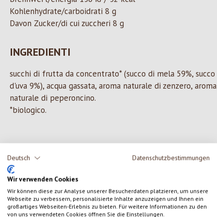
Kohlenhydrate/carboidrati 8 g
Davon Zucker/di cui zuccheri 8 g
INGREDIENTI
succhi di frutta da concentrato* (succo di mela 59%, succo
d'uva 9%), acqua gassata, aroma naturale di zenzero, aroma
naturale di peperoncino.
*biologico.
0 di 0 valutazioni
Deutsch
Datenschutzbestimmungen
Formula una valutazione!
Wir verwenden Cookies
Valutazione media di 0 su 5 stelle
Wir können diese zur Analyse unserer Besucherdaten platzieren, um unsere
Webseite zu verbessern, personalisierte Inhalte anzuzeigen und Ihnen ein
Condividi le tue esperienze con il prodotto con altri clienti.
großartiges Webseiten-Erlebnis zu bieten. Für weitere Informationen zu den
von uns verwendeten Cookies öffnen Sie die Einstellungen.