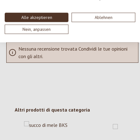
SCRIVERE UNA RECENSIONE
Alle akzeptieren
Ablehnen
Visualizza le valutazioni solo nella lingua corrente.
Nein, anpassen
Nessuna recensione trovata Condividi le tue opinioni
con gli altri.
Salta la galleria dei prodotti
Altri prodotti di questa categoria