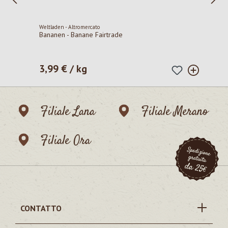
Weltladen - Altromercato
Bananen - Banane Fairtrade
3,99 € / kg
Prezzo normale:
Filiale Lana
Filiale Merano
Filiale Ora
CONTATTO