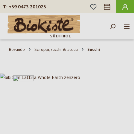
HAI 0 ARTICOLI N
+39 0473 201023
Passa al contenuto principale
Bevande
Sciroppi, succhi & acqua
Succhi
Salta la galleria di immagini