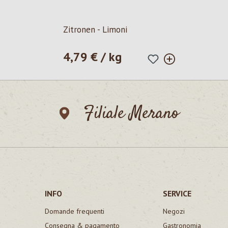
Zitronen - Limoni
4,79 € / kg
Prezzo normale:
Filiale Merano
INFO
SERVICE
Domande frequenti
Negozi
Consegna & pagamento
Gastronomia