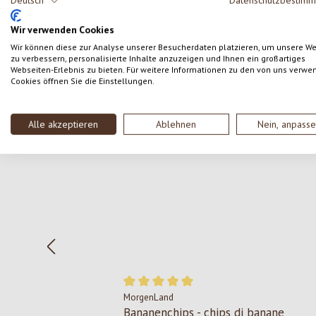
Deutsch
Datenschutzbestim
SCRIVERE UNA RECENSIONE
Wir verwenden Cookies
Wir können diese zur Analyse unserer Besucherdaten platzieren, um unsere W
zu verbessern, personalisierte Inhalte anzuzeigen und Ihnen ein großartiges
Webseiten-Erlebnis zu bieten. Für weitere Informationen zu den von uns verwe
Cookies öffnen Sie die Einstellungen.
Salta la galleria dei prodotti
Alle akzeptieren
Ablehnen
Nein, anpass
MorgenLand
Valutazione media di 5 su 5 stelle
Bananenchips - chips di banane