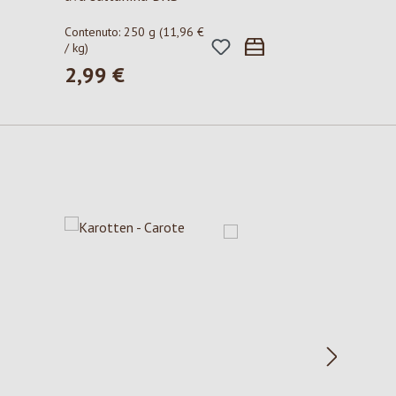
Contenuto:
250 g
(11,96 €
/ kg)
2,99 €
Prezzo normale: