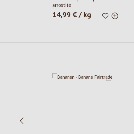
arrostite
14,99 € / kg
Prezzo normale:
Salta la galleria dei prodotti