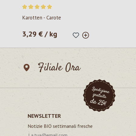
Valutazione media di 5 su 5 stelle
Karotten - Carote
3,29 € / kg
Prezzo normale:
Filiale Ora
NEWSLETTER
Notizie BIO settimanali fresche