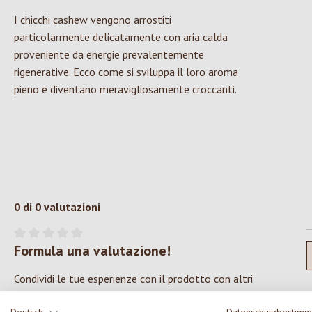
I chicchi cashew vengono arrostiti
particolarmente delicatamente con aria calda
proveniente da energie prevalentemente
rigenerative. Ecco come si sviluppa il loro aroma
pieno e diventano meravigliosamente croccanti.
0 di 0 valutazioni
Formula una valutazione!
Valutazione media di 0 su 5 stelle
Condividi le tue esperienze con il prodotto con altri
clienti.