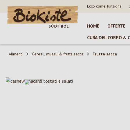
Ecco come funziona
sa al contenuto principale
Salta alla ricerca
Passa alla navigazione principale
HOME
OFFERTE
CURA DEL CORPO & 
Alimenti
Cereali, muesli & frutta secca
Frutta secca
Salta la galleria di immagini