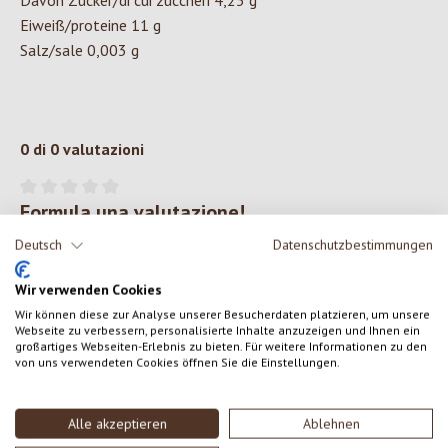
Davon Zucker/di cui zuccheri 4,25 g
Eiweiß/proteine 11 g
Salz/sale 0,003 g
0 di 0 valutazioni
Formula una valutazione!
Valutazione media di 0 su 5 stelle
Deutsch
Datenschutzbestimmungen
Condividi le tue esperienze con il prodotto con altri clienti.
Wir verwenden Cookies
SCRIVERE UNA RECENSIONE
Wir können diese zur Analyse unserer Besucherdaten platzieren, um unsere
Webseite zu verbessern, personalisierte Inhalte anzuzeigen und Ihnen ein
großartiges Webseiten-Erlebnis zu bieten. Für weitere Informationen zu den
Visualizza le valutazioni solo nella lingua corrente.
von uns verwendeten Cookies öffnen Sie die Einstellungen.
Alle akzeptieren
Ablehnen
Nessuna recensione trovata Condividi le tue opinioni