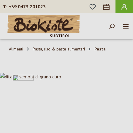
HAI 0 ARTICOLI N
+39 0473 201023
Passa al contenuto principale
Alimenti
Pasta, riso & paste alimentari
Pasta
Salta la galleria di immagini