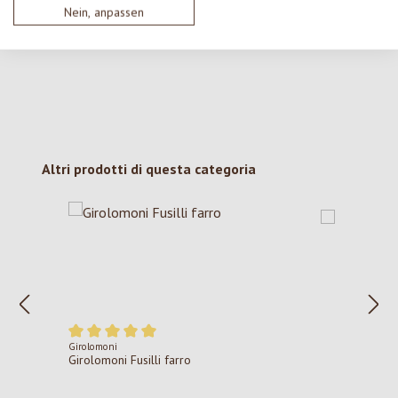
Nein, anpassen
con gli altri.
Salta la galleria dei prodotti
Altri prodotti di questa categoria
Girolomoni
Valutazione media di 5 su 5 stelle
Girolomoni Fusilli farro