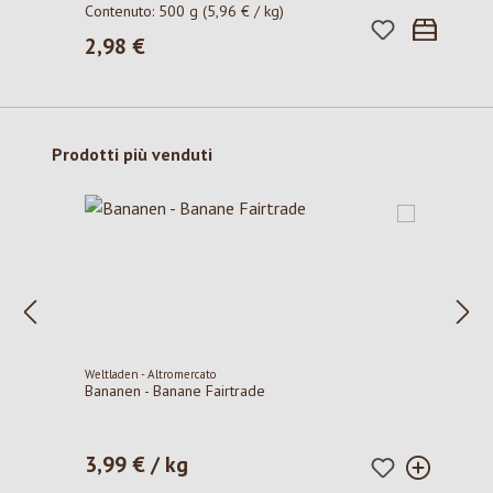
Contenuto:
500 g
(5,96 € / kg)
2,98 €
Prezzo normale:
Salta la galleria dei prodotti
Prodotti più venduti
Weltladen - Altromercato
Bananen - Banane Fairtrade
3,99 € / kg
Prezzo normale: