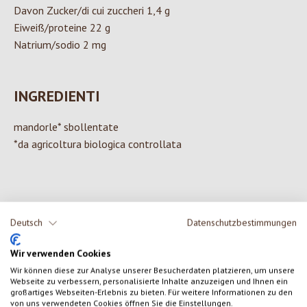
Davon Zucker/di cui zuccheri 1,4 g
Eiweiß/proteine 22 g
Natrium/sodio 2 mg
INGREDIENTI
mandorle* sbollentate
*da agricoltura biologica controllata
0 di 0 valutazioni
Deutsch
Datenschutzbestimmungen
Formula una valutazione!
Wir verwenden Cookies
Valutazione media di 0 su 5 stelle
Wir können diese zur Analyse unserer Besucherdaten platzieren, um unsere
Condividi le tue esperienze con il prodotto con altri clienti.
Webseite zu verbessern, personalisierte Inhalte anzuzeigen und Ihnen ein
großartiges Webseiten-Erlebnis zu bieten. Für weitere Informationen zu den
von uns verwendeten Cookies öffnen Sie die Einstellungen.