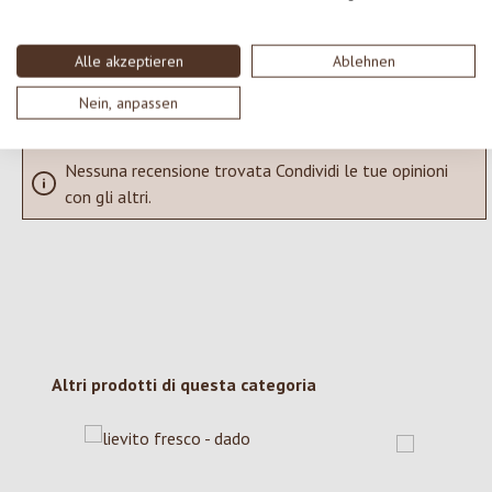
SCRIVERE UNA RECENSIONE
Alle akzeptieren
Ablehnen
Visualizza le valutazioni solo nella lingua corrente.
Nein, anpassen
Nessuna recensione trovata Condividi le tue opinioni
con gli altri.
Salta la galleria dei prodotti
Altri prodotti di questa categoria