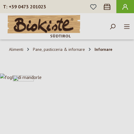
HAI 0 ARTICOLI N
+39 0473 201023
Passa al contenuto principale
Alimenti
Pane, pasticceria & infornare
Infornare
Salta la galleria di immagini