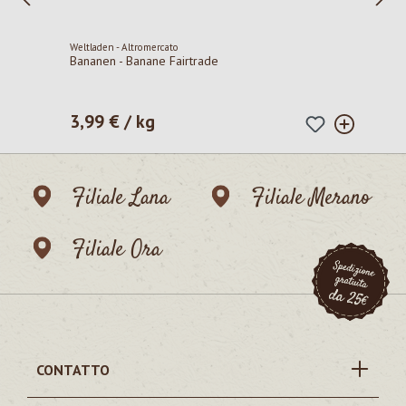
Weltladen - Altromercato
Bananen - Banane Fairtrade
3,99 € / kg
Prezzo normale:
Filiale Lana
Filiale Merano
Filiale Ora
CONTATTO