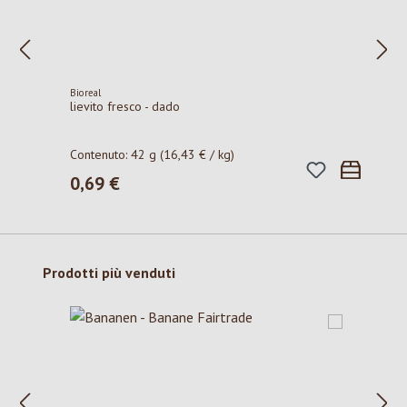
Bioreal
lievito fresco - dado
Contenuto:
42 g
(16,43 € / kg)
0,69 €
Prezzo normale:
Salta la galleria dei prodotti
Prodotti più venduti