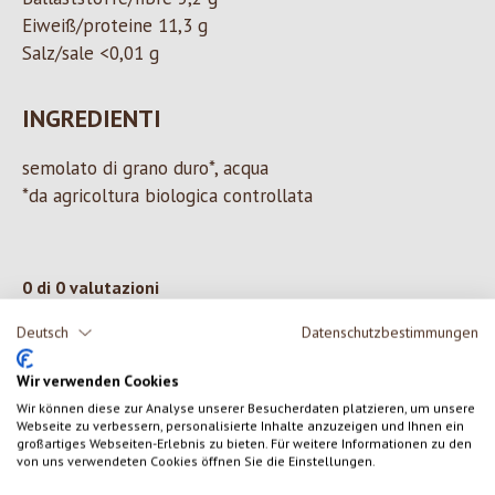
Eiweiß/proteine 11,3 g
Salz/sale <0,01 g
INGREDIENTI
semolato di grano duro*, acqua
*da agricoltura biologica controllata
0 di 0 valutazioni
Deutsch
Datenschutzbestimmungen
Formula una valutazione!
Valutazione media di 0 su 5 stelle
Wir verwenden Cookies
Condividi le tue esperienze con il prodotto con altri clienti.
Wir können diese zur Analyse unserer Besucherdaten platzieren, um unsere
Webseite zu verbessern, personalisierte Inhalte anzuzeigen und Ihnen ein
großartiges Webseiten-Erlebnis zu bieten. Für weitere Informationen zu den
SCRIVERE UNA RECENSIONE
von uns verwendeten Cookies öffnen Sie die Einstellungen.