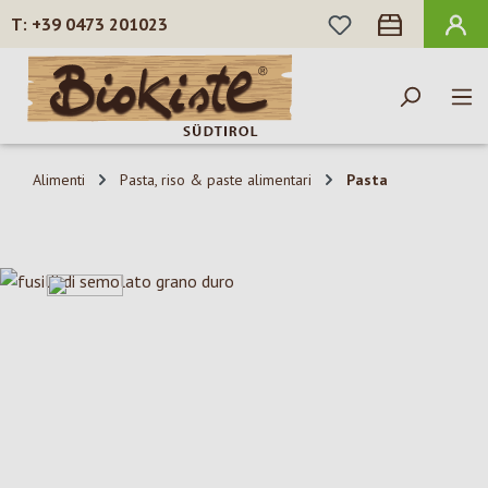
HAI 0 ARTICOLI N
+39 0473 201023
Passa al contenuto principale
Alimenti
Pasta, riso & paste alimentari
Pasta
Salta la galleria di immagini