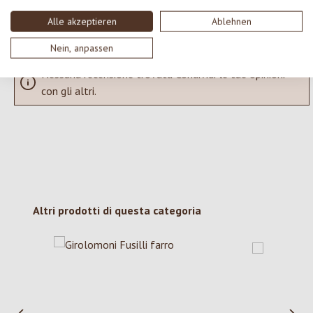
Visualizza le valutazioni solo nella lingua corrente.
Alle akzeptieren
Ablehnen
Nein, anpassen
Nessuna recensione trovata Condividi le tue opinioni
con gli altri.
Salta la galleria dei prodotti
Altri prodotti di questa categoria