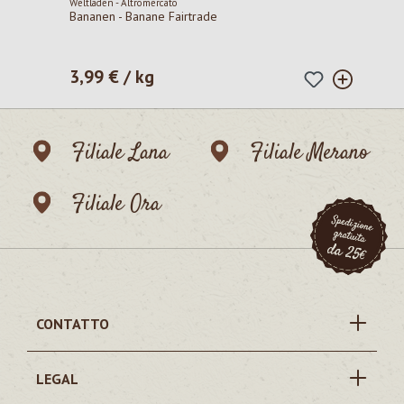
Weltladen - Altromercato
Bananen - Banane Fairtrade
3,99 € / kg
Prezzo normale:
Filiale Lana
Filiale Merano
Filiale Ora
CONTATTO
LEGAL