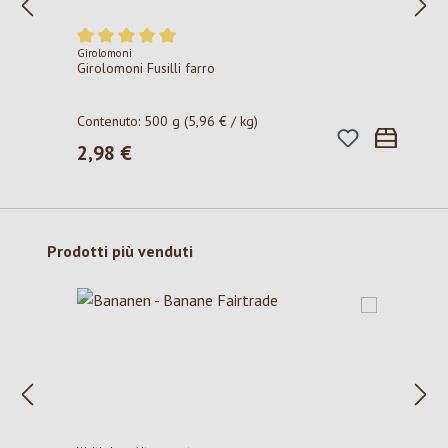
Girolomoni
Valutazione media di 5 su 5 stelle
Girolomoni Fusilli farro
Contenuto:
500 g
(5,96 € / kg)
2,98 €
Prezzo normale:
Salta la galleria dei prodotti
Prodotti più venduti